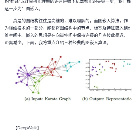
构‘翻译’成计算机能理解的语言是赋予机器智能的关键一步，我们称
持
建
证
实
的
这一步为：图嵌入。
议
验
收
真是的图结构往往是高维的，难以理解的，而图嵌入算法，作
d
为降维技术的一部分，能够将图结构中的节点、标签及特征嵌入到
藏
维空间中。嵌入的思想是在向量空间中保持连接的几点彼此靠近，
距离减少。下面，我将重点介绍三种经典的图嵌入算法。
DeepWalk
【
】