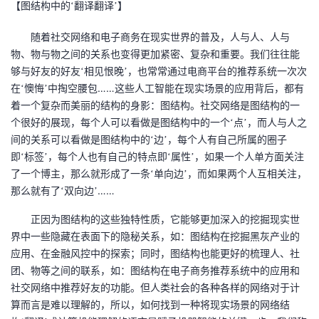
【图结构中的‘翻译翻译’】
我
注
的
开
随着社交网络和电子商务在现实世界的普及，人与人、人与
的
Programs
发
物、物与物之间的关系也变得更加紧密、复杂和重要。我们往往能
够与好友的好友‘相见恨晚’，也常常通过电商平台的推荐系统一次次
支
者
……
在‘懊悔’中掏空腰包
这些人工智能在现实场景的应用背后，都有
着一个复杂而美丽的结构的身影：图结构。社交网络是图结构的一
持
学
个很好的展现，每个人可以看做是图结构中的一个‘点’，而人与人之
间的关系可以看做是图结构中的‘边’，每个人有自己所属的圈子
我
堂
即‘标签’，每个人也有自己的特点即‘属性’，如果一个人单方面关注
了一个博主，那么就形成了一条‘单向边’，而如果两个人互相关注，
的
我
我
……
那么就有了‘双向边’
正因为图结构的这些独特性质，它能够更加深入的挖掘现实世
技
的
的
我
界中一些隐藏在表面下的隐秘关系，如：图结构在挖掘黑灰产业的
应用、在金融风控中的探索；同时，图结构也能更好的梳理人、社
术
云
课
的
我
团、物等之间的联系，如：图结构在电子商务推荐系统中的应用和
社交网络中推荐好友的功能。但人类社会的各种各样的网络对于计
支
声
程
认
的
我
算而言是难以理解的，所以，如何找到一种将现实场景的网络结