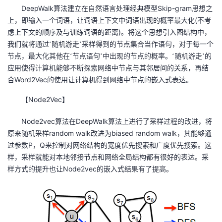
DeepWalk
Skip-gram
算法建立在自然语言处理经典模型
思想之
(
上，即输入一个词语，让词语上下文中词语出现的概率最大化
不考
)
虑上下文的顺序及与训练词语的距离
。将这个思想引入图结构中，
我们就将通过‘随机游走’采样得到的节点集合当作语句，对于每一个
节点，最大化其他在‘节点语句’中出现的节点的概率。‘随机游走’的
应用使得计算机能够不断探索网络中节点与其邻居间的关系，再结
Word2Vec
合
的使用让计算机得到网络中节点的嵌入式表达。
Node2Vec
【
】
Node2vec
DeepWalk
算法在
算法上进行了采样过程的改进，将
random walk
biased random walk
原来随机采样
改进为
，其能够通
P
Q
过参数
，
来控制对网络结构的宽度优先搜索和广度优先搜索。这
样，采样就能对本地邻接节点和网络全局结构都有很好的表达。采
Node2vec
样方式的提升也让
的嵌入式结果有了提高。