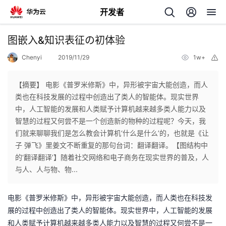
开发者
返
图嵌入&知识表征の初体验
回
Chenyi
2019/11/29
1w+
举
报
【摘要】 电影《普罗米修斯》中，异形被宇宙大能创造，而人
类也在科技发展的过程中创造出了类人的智能体。现实世界
中，人工智能的发展和人类赋予计算机越来越多类人能力以及
个
智慧的过程又何尝不是一个创造新的物种的过程呢？今天，我
们就来聊聊我们是怎么教会计算机‘什么是什么’的，也就是《让
我
人
子 弹飞》里姜文不断重复的那句台词：翻译翻译。【图结构中
的‘翻译翻译’】随着社交网络和电子商务在现实世界的普及，人
的
主
与人、人与物、物...
开
页
电影《普罗米修斯》中，异形被宇宙大能创造，而人类也在科技发
展的过程中创造出了类人的智能体。现实世界中，人工智能的发展
发
和人类赋予计算机越来越多类人能力以及智慧的过程又何尝不是一