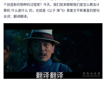
个创造新的物种的过程呢？今天，我们就来聊聊我们是怎么教会计
者
算机‘什么是什么’的，也就是《让子 弹飞》里姜文不断重复的那句
台词：翻译翻译。
我
的
我
博
的
我
客
论
的
我
坛
圈
的
我
子
直
的
我
我
播
活
的
我
动
关
的