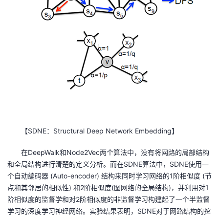
SDNE
Structural Deep Network Embedding
【
：
】
DeepWalk
Node2Vec
在
和
两个算法中，没有将网路的局部结构
SDNE
SDNE
和全局结构进行清楚的定义分析。而在
算法中，
使用一
(Auto-encoder)
1
(
个自动编码器
结构来同时学习网络的
阶相似度
节
)
2
(
)
1
点和其邻居的相似性
和
阶相似度
图网络的全局结构
，并利用对
2
阶相似度的监督学和对
阶相似度的非监督学习构建起了一个半监督
SDNE
学习的深度学习神经网络。实验结果表明，
对于网路结构的挖