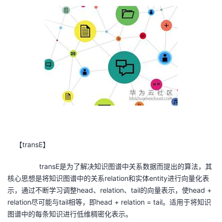
transE
【
】
transE
是为了解决知识图谱中关系数据而提出的算法，其
relation
entity
核心思想是将知识图谱中的关系
和实体
进行向量化表
head
relation
tail
head +
示，通过不断学习调整
、
、
的向量表示，使
relation
tail
head + relation = tail
尽可能与
相等，即
。适用于将知识
图谱中的每条知识进行低维稠密化表示。