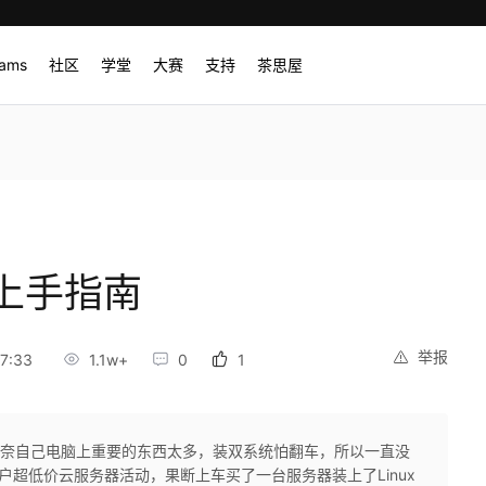
rams
社区
学堂
大赛
支持
茶思屋
上手指南
举报
7:33
1.1w+
0
1
是无奈自己电脑上重要的东西太多，装双系统怕翻车，所以一直没
户超低价云服务器活动，果断上车买了一台服务器装上了Linux