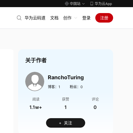
中国站
华为云App
华为云码道
文档
创作
登录
注册
关于作者
RanchoTuring
博客：
1
粉丝：
0
阅读
获赞
评论
1.1w+
1
0
+ 关注