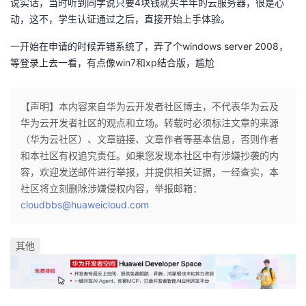
说实话，当时听到同学说只要4块钱就买半年的云服务器，很是心
动，这不，学生认证通过之后，直接开始上手体验。
的
Programs
发
者
一开始在申请的时候弄错系统了，弄了个windows server 2008，
支
者
我
等登录上去一看，有点像win7和xp结合版，尴尬
持
学
的
我
【声明】本内容来自华为云开发者社区博主，不代表华为云及
我
堂
华为云开发者社区的观点和立场。转载时必须标注文章的来源
博
的
我
（华为云社区）、文章链接、文章作者等基本信息，否则作者
的
我
和本社区有权追究责任。如果您发现本社区中有涉嫌抄袭的内
客
论
的
我
我
容，欢迎发送邮件进行举报，并提供相关证据，一经查实，本
技
的
社区将立刻删除涉嫌侵权内容，举报邮箱：
坛
圈
的
我
的
我
cloudbbs@huaweicloud.com
术
云
子
直
的
我
课
的
我
其他
支
声
播
活
的
程
认
的
我
持
建
动
关
证
实
的