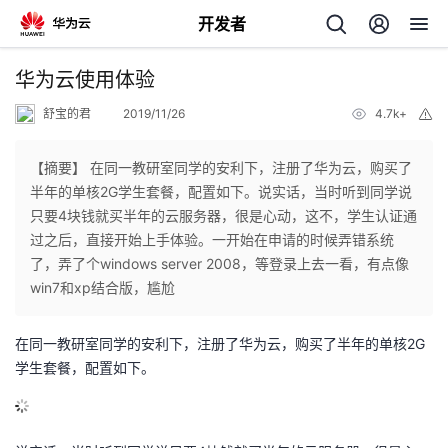
开发者
返
华为云使用体验
回
舒宝的君
2019/11/26
4.7k+
举
报
【摘要】 在同一教研室同学的安利下，注册了华为云，购买了
半年的单核2G学生套餐，配置如下。说实话，当时听到同学说
只要4块钱就买半年的云服务器，很是心动，这不，学生认证通
个
过之后，直接开始上手体验。一开始在申请的时候弄错系统
了，弄了个windows server 2008，等登录上去一看，有点像
我
人
win7和xp结合版，尴尬
我
的
主
在同一教研室同学的安利下，注册了华为云，购买了半年的单核2G
学生套餐，配置如下。
我
的
开
页
我
的
开
发