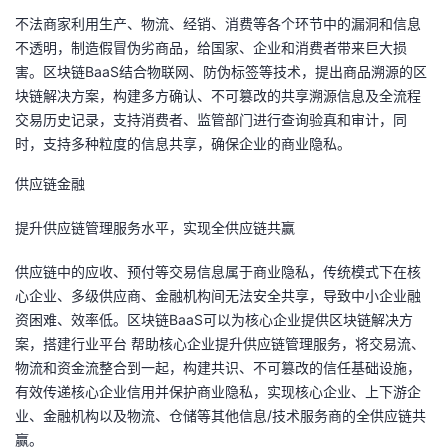
我
注
的
开
不法商家利用生产、物流、经销、消费等各个环节中的漏洞和信息
不透明，制造假冒伪劣商品，给国家、企业和消费者带来巨大损
的
Programs
发
害。区块链BaaS结合物联网、防伪标签等技术，提出商品溯源的区
块链解决方案，构建多方确认、不可篡改的共享溯源信息及全流程
支
交易历史记录，支持消费者、监管部门进行查询验真和审计，同
者
时，支持多种粒度的信息共享，确保企业的商业隐私。
持
学
供应链金融
我
堂
提升供应链管理服务水平，实现全供应链共赢
的
我
我
供应链中的应收、预付等交易信息属于商业隐私，传统模式下在核
心企业、多级供应商、金融机构间无法安全共享，导致中小企业融
技
的
的
我
资困难、效率低。区块链BaaS可以为核心企业提供区块链解决方
案，搭建行业平台 帮助核心企业提升供应链管理服务，将交易流、
术
云
课
的
我
物流和资金流整合到一起，构建共识、不可篡改的信任基础设施，
有效传递核心企业信用并保护商业隐私，实现核心企业、上下游企
支
声
程
认
的
我
业、金融机构以及物流、仓储等其他信息/技术服务商的全供应链共
赢。