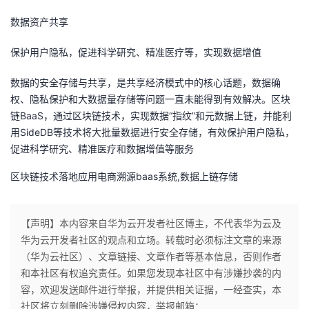
持
建
证
实
的
数据资产共享
议
验
收
保护用户隐私，促进科学研究、精准医疗等，实现数据增值
藏
数据的安全存储与共享，是共享经济模式中的核心话题，数据确
权、隐私保护和大数据量存储等问题一直未能得到有效解决。区块
链BaaS，通过区块链技术，实现数据“指纹”和元数据上链，并能利
用SideDB等技术将大批量数据进行安全存储，有效保护用户隐私，
促进科学研究、精准医疗和数据增值等服务
区块链技术落地应用电商溯源baas系统,数据上链存储
【声明】本内容来自华为云开发者社区博主，不代表华为云及
华为云开发者社区的观点和立场。转载时必须标注文章的来源
（华为云社区）、文章链接、文章作者等基本信息，否则作者
和本社区有权追究责任。如果您发现本社区中有涉嫌抄袭的内
容，欢迎发送邮件进行举报，并提供相关证据，一经查实，本
社区将立刻删除涉嫌侵权内容，举报邮箱：