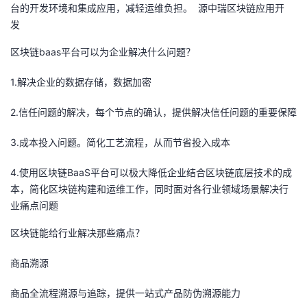
台的开发环境和集成应用，减轻运维负担。 源中瑞区块链应用开
者
发
区块链baas平台可以为企业解决什么问题？
我
1.解决企业的数据存储，数据加密
的
我
2.信任问题的解决，每个节点的确认，提供解决信任问题的重要保障
博
的
我
3.成本投入问题。简化工艺流程，从而节省投入成本
客
论
的
我
4.使用区块链BaaS平台可以极大降低企业结合区块链底层技术的成
本，简化区块链构建和运维工作，同时面对各行业领域场景解决行
坛
圈
的
我
业痛点问题
子
直
的
我
区块链能给行业解决那些痛点？
我
播
活
的
商品溯源
我
动
关
的
商品全流程溯源与追踪，提供一站式产品防伪溯源能力