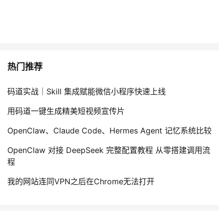
持
建
证
实
的
议
验
收
藏
热门推荐
码道实战｜Skill 集成赋能微信小程序快速上线
用码道一键生成精美短视频宣传片
OpenClaw、Claude Code、Hermes Agent 记忆系统比较
OpenClaw 对接 DeepSeek 完整配置教程 从零搭建调用流
程
我的网站连同VPN之后在Chrome无法打开