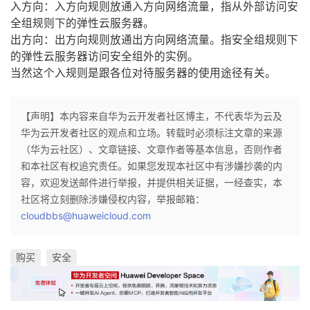
入方向：入方向规则放通入方向网络流量，指从外部访问安
我
注
的
开
全组规则下的弹性云服务器。
出方向：出方向规则放通出方向网络流量。指安全组规则下
的
Programs
发
的弹性云服务器访问安全组外的实例。
当然这个入规则是跟各位对待服务器的使用途径有关。
支
者
持
【声明】本内容来自华为云开发者社区博主，不代表华为云及
学
华为云开发者社区的观点和立场。转载时必须标注文章的来源
（华为云社区）、文章链接、文章作者等基本信息，否则作者
我
堂
和本社区有权追究责任。如果您发现本社区中有涉嫌抄袭的内
容，欢迎发送邮件进行举报，并提供相关证据，一经查实，本
的
我
我
社区将立刻删除涉嫌侵权内容，举报邮箱：
cloudbbs@huaweicloud.com
技
的
的
我
术
云
课
的
我
购买
安全
支
声
程
认
的
我