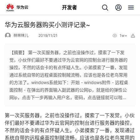
开发者
返
华为云服务器购买小测评记录~
回
林林林儿
2019/11/21
1w+
举
报
【摘要】 第一次买服务器，之前也没操作过，摸索了一下发
觉，小伙伴们最好不要通过华为云官网的控制台进行服务器的
操控，不然的话会卡的有点怀疑人生。小弟摸索了一番，发现
个
通过系统自带的远程桌面控制贼流畅，应该也是各位老鸟常用
的方法了。windows系统如下：开始 - windows附件 - 远程桌
我
人
面控制 - 在弹出的界面输入副武器的公网ip，就是给的弹性公
网ip，点击下一步再输入用户名，密码，点击链接就可以啦...
的
主
第一次买服务器，之前也没操作过，摸索了一下发觉，小伙
开
页
伴们最好不要通过华为云官网的控制台进行服务器的操控，
不然的话会卡的有点怀疑人生。小弟摸索了一番，发现通过
发
系统自带的远程桌面控制贼流畅，应该也是各位老鸟常用的