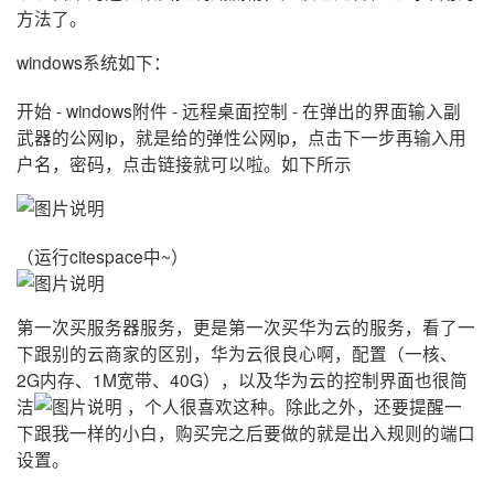
方法了。
者
windows系统如下：
我
开始 - windows附件 - 远程桌面控制 - 在弹出的界面输入副
武器的公网ip，就是给的弹性公网ip，点击下一步再输入用
的
我
户名，密码，点击链接就可以啦。如下所示
博
的
我
客
论
的
我
（运行citespace中~）
坛
圈
的
我
第一次买服务器服务，更是第一次买华为云的服务，看了一
下跟别的云商家的区别，华为云很良心啊，配置（一核、
子
直
的
我
2G内存、1M宽带、40G），以及华为云的控制界面也很简
洁
，个人很喜欢这种。除此之外，还要提醒一
我
播
活
的
下跟我一样的小白，购买完之后要做的就是出入规则的端口
设置。
我
动
关
的