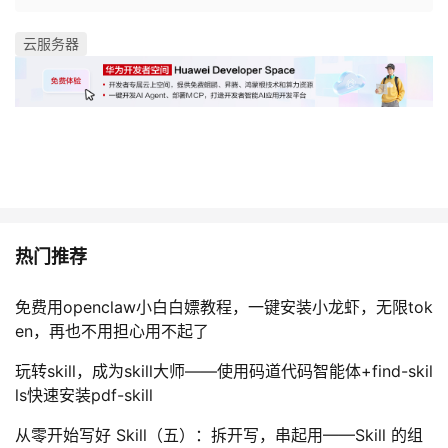
我
注
的
开
云服务器
的
Programs
发
支
者
持
学
我
堂
热门推荐
的
我
我
免费用openclaw小白白嫖教程，一键安装小龙虾，无限tok
技
的
的
我
en，再也不用担心用不起了
术
云
课
的
我
玩转skill，成为skill大师——使用码道代码智能体+find-skil
ls快速安装pdf-skill
支
声
程
认
的
我
从零开始写好 Skill（五）：拆开写，串起用——Skill 的组