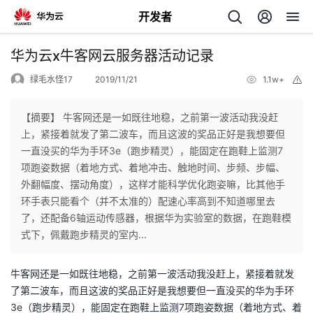
开发者
返
华为云x牛客网云服务器活动记录
回
绿毛水怪17
2019/11/21
1.1w+
举
报
【摘要】 牛客网还是一如既往地稳，之前第一波活动我没赶
上，紧接着就发了第二波车，而且这波的奖品正好是我想要但
一直没买的华为手环3e（跑步精灵），能固定在跑鞋上监测7
个
项跑姿数据（着地方式、着地冲击、触地时间、步频、步幅、
外翻幅度、摆动角度），这样才能科学优化跑姿嘛，比其他手
我
人
环手表只能看个（并不太准的）配速心率高到不知道哪里去
了，还配备6轴运动传感器，根据华为实验室的数据，在跑鞋模
的
主
式下，佩戴跑步精灵的室内...
开
页
牛客网还是一如既往地稳，之前第一波活动我没赶上，紧接着就发
了第二波车，而且这波的奖品正好是我想要但一直没买的华为手环
发
3e（跑步精灵），能固定在跑鞋上监测7项跑姿数据（着地方式、着