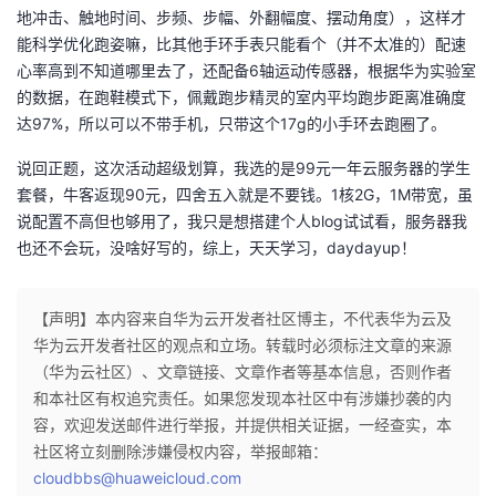
地冲击、触地时间、步频、步幅、外翻幅度、摆动角度），这样才
者
能科学优化跑姿嘛，比其他手环手表只能看个（并不太准的）配速
心率高到不知道哪里去了，还配备6轴运动传感器，根据华为实验室
我
的数据，在跑鞋模式下，佩戴跑步精灵的室内平均跑步距离准确度
达97%，所以可以不带手机，只带这个17g的小手环去跑圈了。
的
我
说回正题，这次活动超级划算，我选的是99元一年云服务器的学生
套餐，牛客返现90元，四舍五入就是不要钱。1核2G，1M带宽，虽
博
的
我
说配置不高但也够用了，我只是想搭建个人blog试试看，服务器我
也还不会玩，没啥好写的，综上，天天学习，daydayup！
客
论
的
我
坛
圈
的
我
【声明】本内容来自华为云开发者社区博主，不代表华为云及
华为云开发者社区的观点和立场。转载时必须标注文章的来源
子
直
的
我
（华为云社区）、文章链接、文章作者等基本信息，否则作者
和本社区有权追究责任。如果您发现本社区中有涉嫌抄袭的内
我
播
活
的
容，欢迎发送邮件进行举报，并提供相关证据，一经查实，本
社区将立刻删除涉嫌侵权内容，举报邮箱：
我
动
关
的
cloudbbs@huaweicloud.com