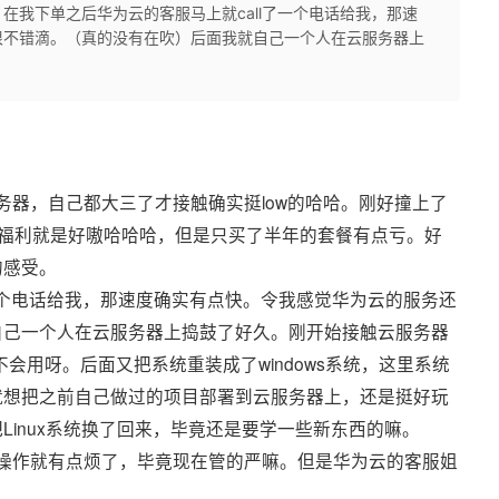
在我下单之后华为云的客服马上就call了一个电话给我，那速
很不错滴。（真的没有在吹）后面我就自己一个人在云服务器上
器，自己都大三了才接触确实挺low的哈哈。刚好撞上了
课福利就是好嗷哈哈哈，但是只买了半年的套餐有点亏。好
的感受。
了一个电话给我，那速度确实有点快。令我感觉华为云的服务还
自己一个人在云服务器上捣鼓了好久。刚开始接触云服务器
愣是不会用呀。后面又把系统重装成了windows系统，这里系统
就想把之前自己做过的项目部署到云服务器上，还是挺好玩
把Linux系统换了回来，毕竟还是要学一些新东西的嘛。
操作就有点烦了，毕竟现在管的严嘛。但是华为云的客服姐