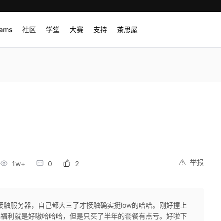
rams
社区
学堂
大赛
支持
茶思屋
举报
1w+
0
2
接触服务器，自己都大三了才接触确实挺low的哈哈。刚好撞上
课福利就是好嗷哈哈哈，但是只买了半年的套餐有点亏。好啦下