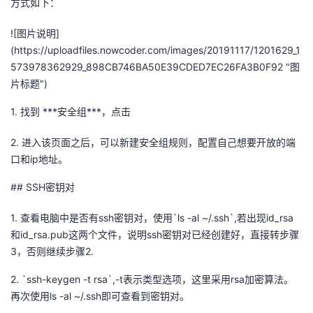
方式如下：
者
![图片说明]
(https://uploadfiles.nowcoder.com/images/20191117/1201629_1
我
573978362929_898CB746BA50E39CDED7EC26FA3B0F92 "图
片标题")
的
我
1. 找到 ***安全组***，点击
博
的
我
2. 进入该页面之后，可以新建安全组规则，配置自己想要开放的端
口和ip地址。
客
论
的
我
## SSH密钥对
坛
圈
的
我
1. 查看电脑中是否有ssh密钥对，使用`ls -al ~/.ssh`,若出现id_rsa
子
直
的
我
和id_rsa.pub这两个文件，说明ssh密钥对已经创建好，直接转步骤
3，否则继续步骤2.
我
播
活
的
2. `ssh-keygen -t rsa`,-t表示类型选项，这里采用rsa加密算法。
我
动
关
的
再次使用ls -al ~/.ssh即可查看到密钥对。