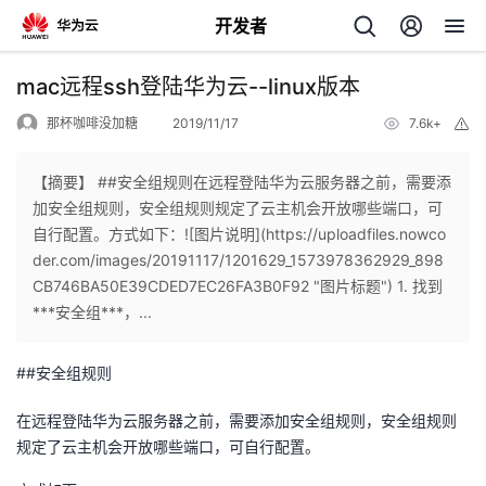
开发者
返
mac远程ssh登陆华为云--linux版本
回
那杯咖啡没加糖
2019/11/17
7.6k+
举
报
【摘要】 ##安全组规则在远程登陆华为云服务器之前，需要添
加安全组规则，安全组规则规定了云主机会开放哪些端口，可
自行配置。方式如下：![图片说明](https://uploadfiles.nowco
个
der.com/images/20191117/1201629_1573978362929_898
CB746BA50E39CDED7EC26FA3B0F92 "图片标题") 1. 找到
我
人
***安全组***，...
的
主
##安全组规则
开
页
在远程登陆华为云服务器之前，需要添加安全组规则，安全组规则
规定了云主机会开放哪些端口，可自行配置。
发