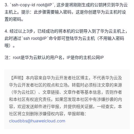
3. `ssh-copy-id root@IP`, 这步是将刚刚生成的公钥拷贝到华为云
我
注
的
开
主机上。提示：此步骤需要输入密码，这是你创建华为云主机时设
置的密码。
的
Programs
发
4. 经过以上3步，已经成功的将本机的公钥导入到了华为云主机上，
支
者
此时通过`ssh root@IP`命令即可登陆华为云主机（不用输入密码
哦）。
持
学
注：root是华为云默认的用户名，IP是你的主机公网IP
我
堂
【声明】本内容来自华为云开发者社区博主，不代表华为云及
的
我
我
华为云开发者社区的观点和立场。转载时必须标注文章的来源
（华为云社区）、文章链接、文章作者等基本信息，否则作者
技
的
的
我
和本社区有权追究责任。如果您发现本社区中有涉嫌抄袭的内
容，欢迎发送邮件进行举报，并提供相关证据，一经查实，本
术
云
课
的
我
社区将立刻删除涉嫌侵权内容，举报邮箱：
cloudbbs@huaweicloud.com
支
声
程
认
的
我