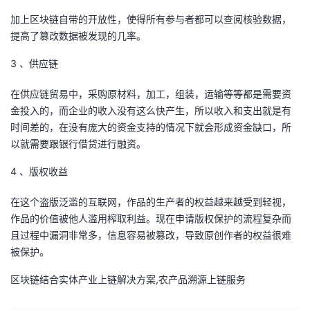
我
注
的
开
加上区块链自带的开放性，使得所有参与者都可以查阅核验数据，
提高了篡改数据被发现的几率。
的
Programs
发
3 、供应链
支
者
在供应链贸易中，采购原材料，加工，组装，运输等等都是需要资
金投入的，而企业的收入没有这么快产生，所以收入和支出就是有
持
学
时间差的，在没有庞大的资金支持的情况下就会形成资金缺口，所
以就需要跟银行借贷进行融资。
我
堂
4 、版权收益
的
我
我
在这个盗版泛滥的互联网，作品的生产者的权益越来越受到轻视，
技
的
作品的价值被他人滥用榨取利益。现在申请版权保护的流程复杂而
的
我
且过程中漏洞非常多，信息容易被篡改，导致原创作者的权益很难
术
云
被保护。
课
的
我
区块链结合实体产业上链解决方案,农产品溯源上链服务
支
声
程
认
的
我