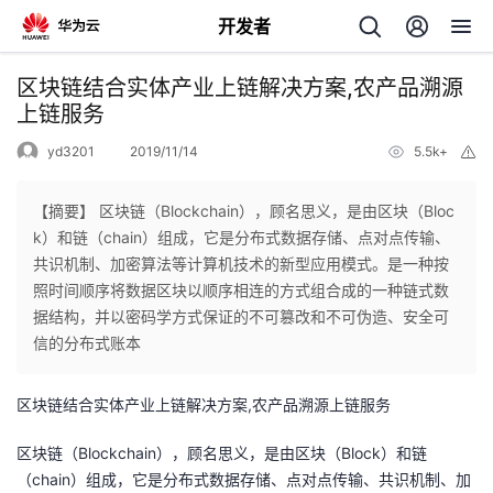
开发者
返
区块链结合实体产业上链解决方案,农产品溯源
回
上链服务
yd3201
2019/11/14
5.5k+
举
报
【摘要】 区块链（Blockchain），顾名思义，是由区块（Bloc
k）和链（chain）组成，它是分布式数据存储、点对点传输、
个
共识机制、加密算法等计算机技术的新型应用模式。是一种按
照时间顺序将数据区块以顺序相连的方式组合成的一种链式数
我
人
据结构，并以密码学方式保证的不可篡改和不可伪造、安全可
信的分布式账本
的
主
区块链结合实体产业上链解决方案,农产品溯源上链服务
开
页
区块链（Blockchain），顾名思义，是由区块（Block）和链
发
（chain）组成，它是分布式数据存储、点对点传输、共识机制、加