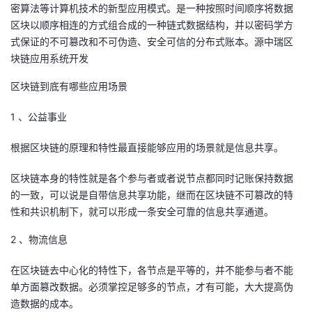
密算法等计算机技术的新型应用模式。是一种按照时间顺序将数据
者
区块以顺序相连的方式组合成的一种链式数据结构，并以密码学方
式保证的不可篡改和不可伪造、安全可信的分布式账本。源中瑞区
块链应用系统开发
我
区块链到底有哪些应用场景
的
我
1 、公益事业
博
的
我
根据区块链的原理和特性最直接能够应用的场景就是信息共享。
客
论
的
我
区块链本身的特性就是各个参与者或者说节点都同时记账保持数据
坛
圈
的
我
的一致，可以说是自带信息共享功能，继而在区块链不可篡改的特
性和共识机制下，就可以形成一条安全可靠的信息共享通道。
子
直
的
我
2 、物流信息
我
播
活
的
在区块链去中心化的特性下，各节点是平等的，并不能参与者不能
单方面篡改数据。必须掌控足够多的节点，才有可能，大大提高伪
我
动
关
的
造数据的成本。