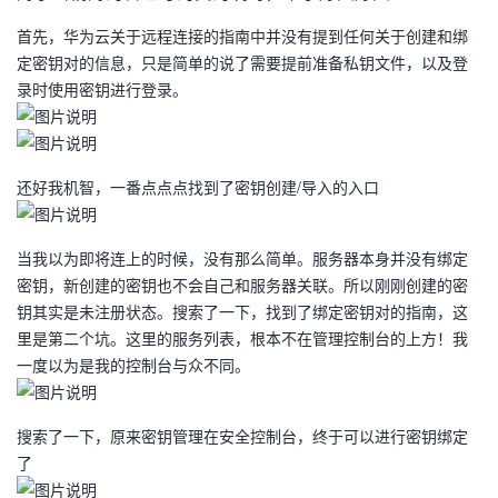
首先，华为云关于远程连接的指南中并没有提到任何关于创建和绑
者
定密钥对的信息，只是简单的说了需要提前准备私钥文件，以及登
录时使用密钥进行登录。
我
的
我
还好我机智，一番点点点找到了密钥创建/导入的入口
博
的
我
客
论
的
我
当我以为即将连上的时候，没有那么简单。服务器本身并没有绑定
密钥，新创建的密钥也不会自己和服务器关联。所以刚刚创建的密
坛
圈
的
我
钥其实是未注册状态。搜索了一下，找到了绑定密钥对的指南，这
里是第二个坑。这里的服务列表，根本不在管理控制台的上方！我
子
直
的
我
一度以为是我的控制台与众不同。
我
播
活
的
搜索了一下，原来密钥管理在安全控制台，终于可以进行密钥绑定
了
我
动
关
的