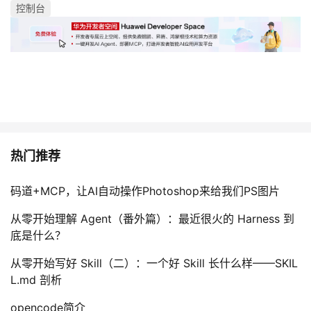
持
建
控制台
证
实
的
议
验
收
藏
热门推荐
码道+MCP，让AI自动操作Photoshop来给我们PS图片
从零开始理解 Agent（番外篇）：最近很火的 Harness 到
底是什么？
从零开始写好 Skill（二）：一个好 Skill 长什么样——SKIL
L.md 剖析
opencode简介