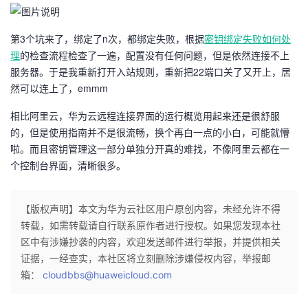
我
注
的
开
第3个坑来了，绑定了n次，都绑定失败，根据
密钥绑定失败如何处
的
Programs
发
理
的检查流程检查了一遍，配置没有任何问题，但是依然连接不上
服务器。于是我重新打开入站规则，重新把22端口关了又开上，居
支
者
然可以连上了，emmm
相比阿里云，华为云远程连接界面的运行概览用起来还是很舒服
持
学
的，但是使用指南并不是很流畅，换个再白一点的小白，可能就懵
啦。而且密钥管理这一部分单独分开真的难找，不像阿里云都在一
我
堂
个控制台界面，清晰很多。
的
我
我
【版权声明】本文为华为云社区用户原创内容，未经允许不得
技
的
的
我
转载，如需转载请自行联系原作者进行授权。如果您发现本社
区中有涉嫌抄袭的内容，欢迎发送邮件进行举报，并提供相关
术
云
课
的
我
证据，一经查实，本社区将立刻删除涉嫌侵权内容，举报邮
箱：
cloudbbs@huaweicloud.com
支
声
程
认
的
我