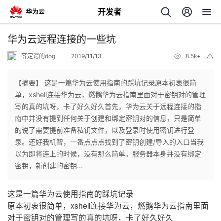
开发者
返
华为云远程连接的一些坑
回
薛定谔的dog
2019/11/13
8.5k+
举
报
【摘要】 这是一篇华为云使用指南的踩坑记录原本初衷很简
单，xshell连接华为云，燃鹅华为云指南里面对于密钥对的管理
写的真的坑呀，卡了好久好久首先，华为云关于远程连接的指
个
南中并没有提到任何关于创建和绑定密钥对的信息，只是简单
的说了需要提前准备私钥文件，以及登录时使用密钥进行登
我
人
录。还好我机智，一番点点点找到了密钥创建/导入的入口当我
以为即将连上的时候，没有那么简单。服务器本身并没有绑定
的
主
密钥，新创建的密钥...
开
页
这是一篇华为云使用指南的踩坑记录
原本初衷很简单，xshell连接华为云，燃鹅华为云指南里面
发
对于密钥对的管理写的真的坑呀，卡了好久好久