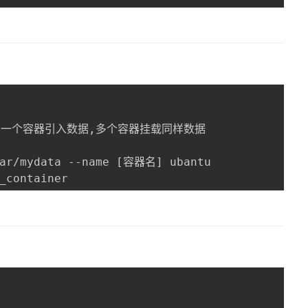
 从另一个容器引入数据,多个容器挂载同样数据

var/mydata --name [容器名] ubantu

_container