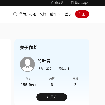
中国站
华为云App
华为云码道
文档
创作
登录
注册
关于作者
竹叶青
博客：
230
粉丝：
3
阅读
获赞
评论
185.9w+
6
2
+ 关注