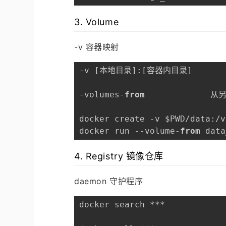
3. Volume
-v 容器映射
-v [本地目录]:[容器内目录]  

-volumes-
from
            
docker create -v $PWD/data:/
docker run --volume-
from
 data
4. Registry 镜像仓库
daemon 守护程序
docker search ***
