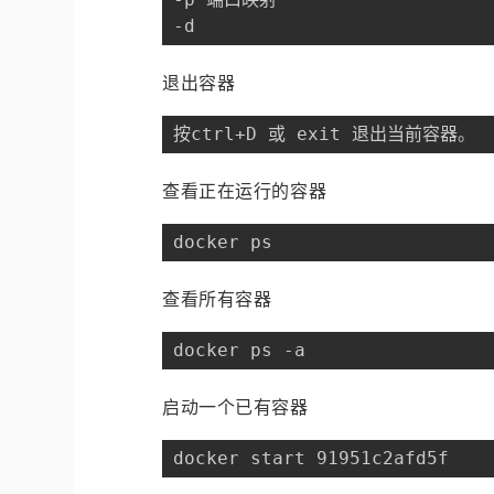
-d
退出容器
按ctrl+D 或 exit 退出当前容器。
查看正在运行的容器
docker ps
查看所有容器
docker ps -a
启动一个已有容器
docker start 91951c2afd5f