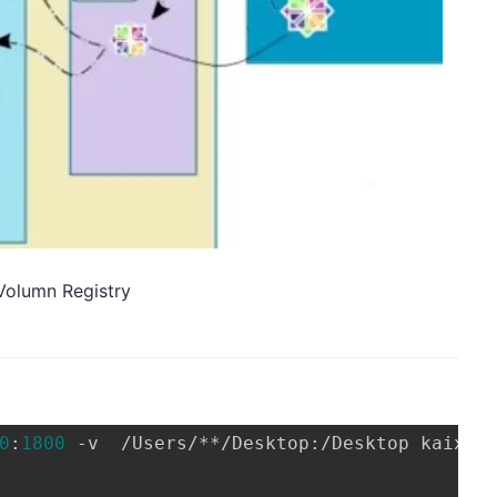
Volumn Registry
0
:
1800
 -v  /Users/**/Desktop:/Desktop kaixhin