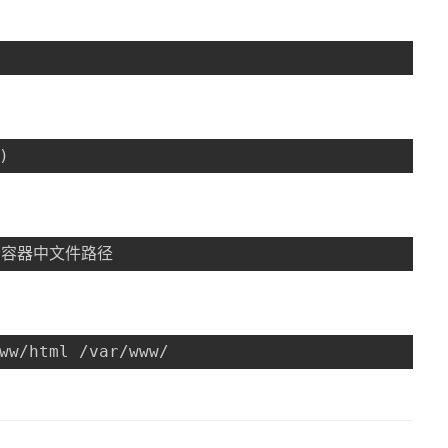
)
]:容器中文件路径
ww/html /var/www/