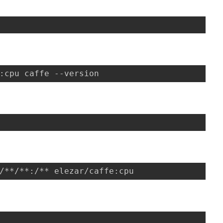
:cpu caffe --version
/**/**:/** elezar/caffe:cpu