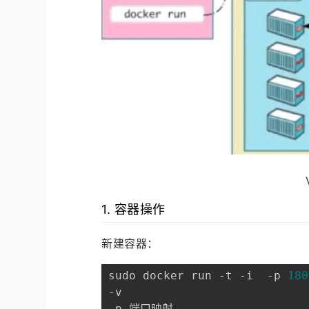
1. 容器操作
新建容器：
sudo docker run -t -i  -p 
180
-v  

-p 端口映射
