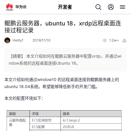
开发者
返
鲲鹏云服务器，ubuntu 18，xrdp远程桌面连
回
接过程记录
Helllyf
2019/11/10
1.2w+
举
报
【摘要】 本文介绍如何在鲲鹏云服务器中配置xrdp，并通过wi
ndow系统的远程桌面连接Ubuntu 18。
个
本文介绍如何通过window10 的远程桌面连接到鲲鹏服务器上的
我
人
ubuntu 18.04系统。希望能够降低新手的开发门槛。
的
本文的配置环境如下：
主
开
页
发