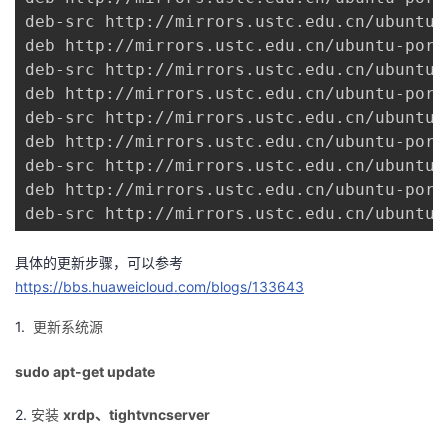
我
注
的
deb-src http://mirrors.ustc.edu.cn/ubuntu-
开
deb http://mirrors.ustc.edu.cn/ubuntu-port
的
deb-src http://mirrors.ustc.edu.cn/ubuntu-
Programs
发
deb http://mirrors.ustc.edu.cn/ubuntu-port
deb-src http://mirrors.ustc.edu.cn/ubuntu-
支
者
deb http://mirrors.ustc.edu.cn/ubuntu-port
deb-src http://mirrors.ustc.edu.cn/ubuntu-
持
学
deb http://mirrors.ustc.edu.cn/ubuntu-port
deb-src http://mirrors.ustc.edu.cn/ubuntu-
我
堂
具体的更新步骤，可以参考
的
我
我
https://bbs.huaweicloud.com/blogs/133643
技
的
的
我
1.
更新系统源
术
云
课
的
我
sudo apt-get update
支
声
程
认
的
我
2.
安装
xrdp、tightvncserver