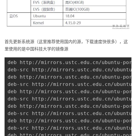
者
我
的
我
首先更新系统源（这里推荐使用国内的源，下载速度快很多），这
里使用的是中国科技大学的镜像源
博
的
我
deb http://mirrors.ustc.edu.cn/ubuntu-port
客
论
的
我
deb-src http://mirrors.ustc.edu.cn/ubuntu-
deb http://mirrors.ustc.edu.cn/ubuntu-port
坛
圈
的
我
deb-src http://mirrors.ustc.edu.cn/ubuntu-
deb http://mirrors.ustc.edu.cn/ubuntu-ports
子
直
的
我
deb-src http://mirrors.ustc.edu.cn/ubuntu-
deb http://mirrors.ustc.edu.cn/ubuntu-port
我
播
活
的
deb-src http://mirrors.ustc.edu.cn/ubuntu-
deb http://mirrors.ustc.edu.cn/ubuntu-port
我
动
关
的
deb-src http://mirrors.ustc.edu.cn/ubuntu-
deb http://mirrors.ustc.edu.cn/ubuntu-port