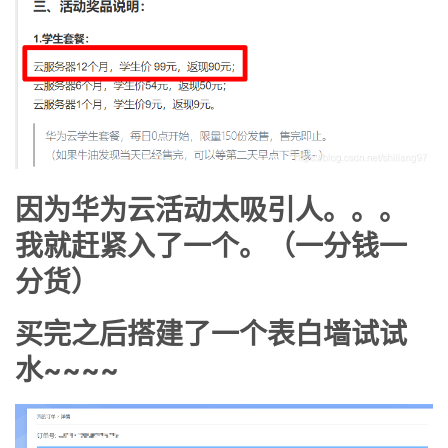
者
我
的
我
博
的
我
因为华为云活动太吸引人。。。
客
论
的
我
我就赶紧入了一个。（一分钱一
分货）
坛
圈
的
我
子
直
的
我
买完之后搭建了一个表白墙试试
水~~~~
我
播
活
的
我
动
关
的