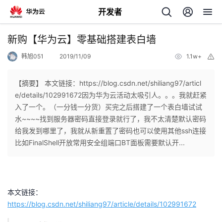
开发者
返
新购【华为云】零基础搭建表白墙
回
韩旭051
2019/11/09
1.1w+
举
报
【摘要】 本文链接：https://blog.csdn.net/shiliang97/articl
e/details/102991672因为华为云活动太吸引人。。。我就赶紧
入了一个。（一分钱一分货）买完之后搭建了一个表白墙试试
个
水~~~~找到服务器密码直接登录就行了，我不太清楚默认密码
给我发到哪里了，我就从新重置了密码也可以使用其他ssh连接
我
人
比如FinalShell开放常用安全组端口BT面板需要默认开...
的
主
开
页
本文链接：
https://blog.csdn.net/shiliang97/article/details/102991672
发