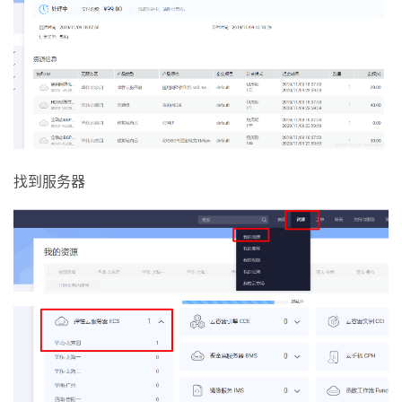
我
注
的
开
的
Programs
发
支
者
持
学
找到服务器
我
堂
的
我
我
技
的
的
我
术
云
课
的
我
支
声
程
认
的
我