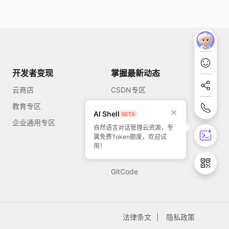
开发者变现
掌握最新动态
云商店
CSDN专区
教育专区
知乎
AI Shell
企业通用专区
开源中国
自然语言对话管理云资源，专
属免费Token额度，欢迎试
51CTO
用！
今日头条
GitCode
法律条文
隐私政策