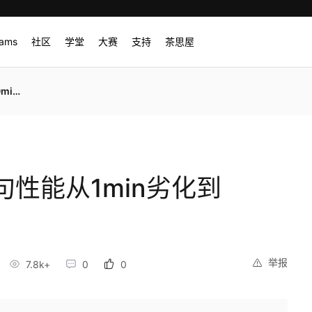
rams
社区
学堂
大赛
支持
茶思屋
以上
句性能从1min劣化到
举报
7.8k+
0
0