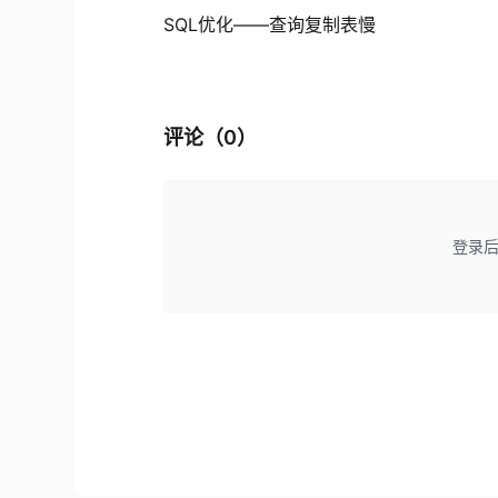
SQL优化——查询复制表慢
评论（
0
）
登录