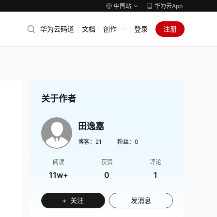
中国站
华为云App
华为云码道
文档
创作
登录
注册
关于作者
田逸嘉
博客：
21
粉丝：
0
阅读
获赞
评论
11w+
0
1
+ 关注
发消息