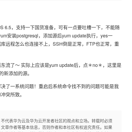
OS 6.5，支持一下国货准备，可有一点要吐槽一下，不能随
装postgresql，添加源后yum update执行，yes一
库远程怎么也连接不上，SSH倒是正常，FTP也正常，重
了～ 实际上应该是yum update后，点＊no＊，这里是
，这样用的新添加的源。
解决了一系统问题！重启后系统命令找不到的问题可能是我
ATH冲突所致。
，不代表华为云及华为云开发者社区的观点和立场。转载时必须
、文章作者等基本信息，否则作者和本社区有权追究责任。如果