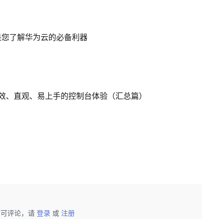
是您了解华为云的必备利器
效、直观、易上手的控制台体验（汇总篇）
后可评论，请
登录
或
注册