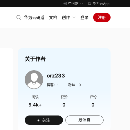
中国站
华为云App
华为云码道
文档
创作
登录
注册
关于作者
orz233
博客：
1
粉丝：
0
阅读
获赞
评论
5.4k+
0
0
+ 关注
发消息