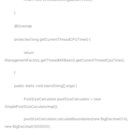
}
@Override
protected long getCurrentThreadCPUTime() {
return
ManagementFactory.getThreadMXBean().getCurrentThreadCpuTime();
}
public static void main(String[] args) {
PoolSizeCalculator poolSizeCalculator = new
SimplePoolSizeCaculatorImpl();
poolSizeCalculator.calculateBoundaries(new BigDecimal(1.0),
new BigDecimal(100000));