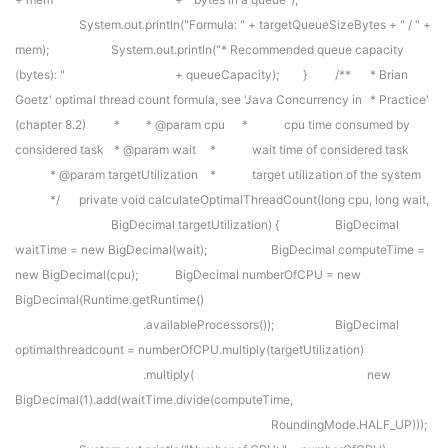
System.out.println("Formula: " + targetQueueSizeBytes + " / " +
mem);
System.out.println("* Recommended queue capacity
(bytes): "
+ queueCapacity);
}
/**
* Brian
Goetz' optimal thread count formula, see 'Java Concurrency in
* Practice'
(chapter 8.2)
*
* @param cpu
* cpu time consumed by
considered task
* @param wait
* wait time of considered task
* @param targetUtilization
* target utilization of the system
*/
private void calculateOptimalThreadCount(long cpu, long wait,
BigDecimal targetUtilization) {
BigDecimal
waitTime = new BigDecimal(wait);
BigDecimal computeTime =
new BigDecimal(cpu);
BigDecimal numberOfCPU = new
BigDecimal(Runtime.getRuntime()
.availableProcessors());
BigDecimal
optimalthreadcount = numberOfCPU.multiply(targetUtilization)
.multiply(
new
BigDecimal(1).add(waitTime.divide(computeTime,
RoundingMode.HALF_UP)));