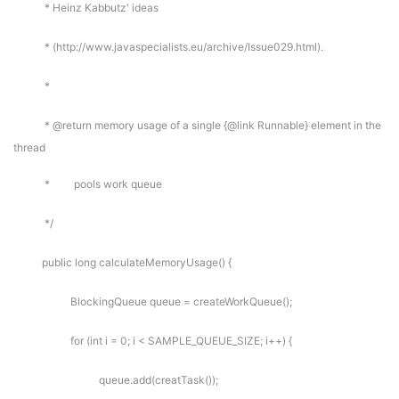
* Heinz Kabbutz' ideas
* (http://www.javaspecialists.eu/archive/Issue029.html).
*
* @return memory usage of a single {@link Runnable} element in the
thread
* pools work queue
*/
public long calculateMemoryUsage() {
BlockingQueue queue = createWorkQueue();
for (int i = 0; i < SAMPLE_QUEUE_SIZE; i++) {
queue.add(creatTask());