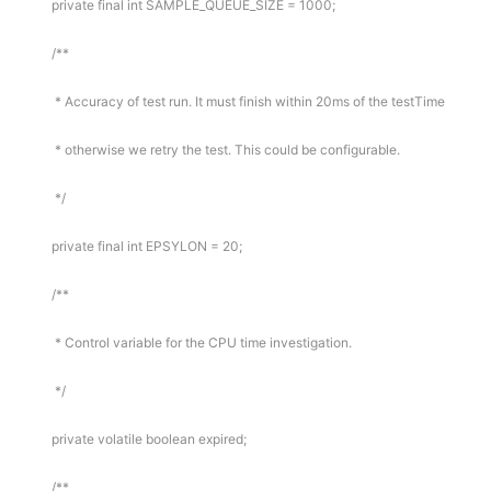
private final int SAMPLE_QUEUE_SIZE = 1000;
/**
* Accuracy of test run. It must finish within 20ms of the testTime
* otherwise we retry the test. This could be configurable.
*/
private final int EPSYLON = 20;
/**
* Control variable for the CPU time investigation.
*/
private volatile boolean expired;
/**