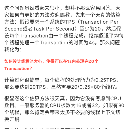
这个问题虽然看起来很小，却并不那么容易回答。大
的
Programs
发
者
家如果有更好的方法欢迎赐教，先来一个天真的估算
方法：假设要求一个系统的TPS（Transaction Per
支
者
我
Second或者Task Per Second）至少为20，然后假
设每个Transaction由一个线程完成，继续假设平均每
持
学
的
我
个线程处理一个Transaction的时间为4s。那么问题
转化为：
我
堂
博
的
我
如何设计线程池大小，使得可以在1s内处理完20个
的
我
客
论
的
我
我
Transaction？
技
的
坛
圈
的
我
计算过程很简单，每个线程的处理能力为0.25TPS，
的
我
那么要达到20TPS，显然需要20/0.25=80个线程。
术
云
子
直
的
我
课
的
我
很显然这个估算方法很天真，因为它没有考虑到CPU
数目。一般服务器的CPU核数为16或者32，如果有80
支
声
播
活
的
程
认
的
我
个线程，那么肯定会带来太多不必要的线程上下文切
换开销。
持
建
动
关
证
实
的