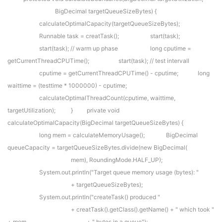
BigDecimal targetQueueSizeBytes) {
calculateOptimalCapacity(targetQueueSizeBytes);
Runnable task = creatTask();
start(task);
start(task); // warm up phase
long cputime =
getCurrentThreadCPUTime();
start(task); // test intervall
cputime = getCurrentThreadCPUTime() - cputime;
long
waittime = (testtime * 1000000) - cputime;
calculateOptimalThreadCount(cputime, waittime,
targetUtilization);
}
private void
calculateOptimalCapacity(BigDecimal targetQueueSizeBytes) {
long mem = calculateMemoryUsage();
BigDecimal
queueCapacity = targetQueueSizeBytes.divide(new BigDecimal(
mem), RoundingMode.HALF_UP);
System.out.println("Target queue memory usage (bytes): "
+ targetQueueSizeBytes);
System.out.println("createTask() produced "
+ creatTask().getClass().getName() + " which took "
+ mem
+ " bytes in a queue");