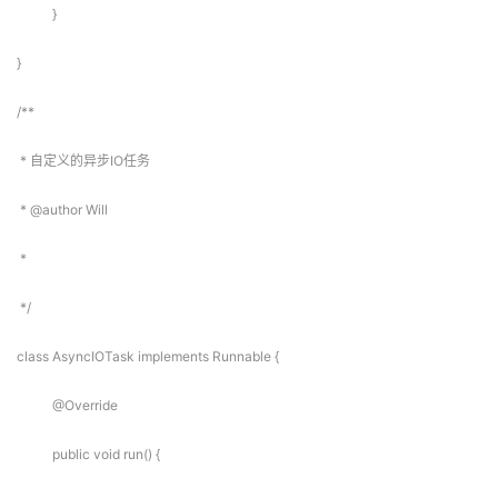
}
}
/**
* 自定义的异步IO任务
* @author Will
*
*/
class AsyncIOTask implements Runnable {
@Override
public void run() {