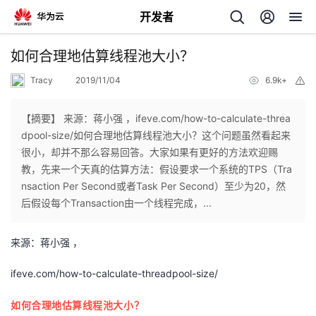
开发者
返
如何合理地估算线程池大小？
回
Tracy
2019/11/04
6.9k+
举
报
【摘要】 来源：蒋小强 ，ifeve.com/how-to-calculate-threa
dpool-size/如何合理地估算线程池大小？这个问题虽然看起来
很小，却并不那么容易回答。大家如果有更好的方法欢迎赐
个
教，先来一个天真的估算方法：假设要求一个系统的TPS（Tra
nsaction Per Second或者Task Per Second）至少为20，然
我
人
后假设每个Transaction由一个线程完成，...
我
的
主
来源：蒋小强 ，
我
的
开
页
ifeve.com/how-to-calculate-threadpool-size/
我
的
开
如何合理地估算线程池大小？
发