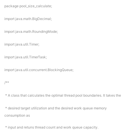
package pool_size_calculate;
import java.math.BigDecimal;
import java.math.RoundingMode;
import java.util.Timer;
import java.util.TimerTask;
import java.util.concurrent.BlockingQueue;
/**
* A class that calculates the optimal thread pool boundaries. It takes the
* desired target utilization and the desired work queue memory
consumption as
* input and retuns thread count and work queue capacity.