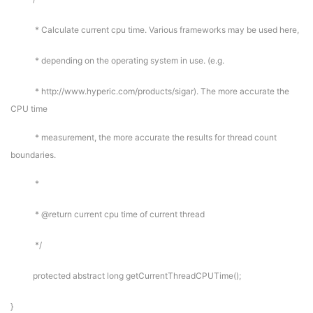
* Calculate current cpu time. Various frameworks may be used here,
* depending on the operating system in use. (e.g.
* http://www.hyperic.com/products/sigar). The more accurate the
CPU time
* measurement, the more accurate the results for thread count
boundaries.
*
* @return current cpu time of current thread
*/
protected abstract long getCurrentThreadCPUTime();
}