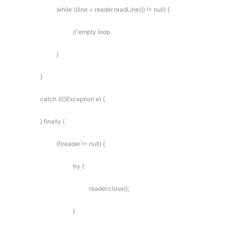
while ((line = reader.readLine()) != null) {
// empty loop
}
}
catch (IOException e) {
} finally {
if(reader != null) {
try {
reader.close();
}