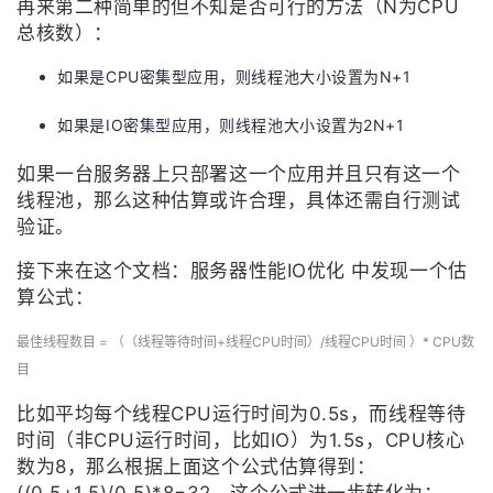
再来第二种简单的但不知是否可行的方法（N为CPU
议
注
验
收
总核数）：
藏
如果是CPU密集型应用，则线程池大小设置为N+1
如果是IO密集型应用，则线程池大小设置为2N+1
如果一台服务器上只部署这一个应用并且只有这一个
线程池，那么这种估算或许合理，具体还需自行测试
验证。
接下来在这个文档：服务器性能IO优化 中发现一个估
算公式：
最佳线程数目 = （（线程等待时间+线程CPU时间）/线程CPU时间 ）* CPU数
目
比如平均每个线程CPU运行时间为0.5s，而线程等待
时间（非CPU运行时间，比如IO）为1.5s，CPU核心
数为8，那么根据上面这个公式估算得到：