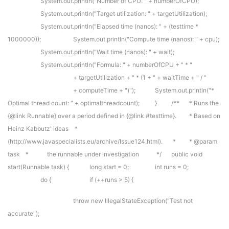
System.out.println("Number of CPU: " + numberOfCPU);
System.out.println("Target utilization: " + targetUtilization);
System.out.println("Elapsed time (nanos): " + (testtime *
1000000));
System.out.println("Compute time (nanos): " + cpu);
System.out.println("Wait time (nanos): " + wait);
System.out.println("Formula: " + numberOfCPU + " * "
+ targetUtilization + " * (1 + " + waitTime + " / "
+ computeTime + ")");
System.out.println("*
Optimal thread count: " + optimalthreadcount);
}
/**
* Runs the
{@link Runnable} over a period defined in {@link #testtime}.
* Based on
Heinz Kabbutz' ideas
*
(http://www.javaspecialists.eu/archive/Issue124.html).
*
* @param
task
* the runnable under investigation
*/
public void
start(Runnable task) {
long start = 0;
int runs = 0;
do {
if (++runs > 5) {
throw new IllegalStateException("Test not
accurate");