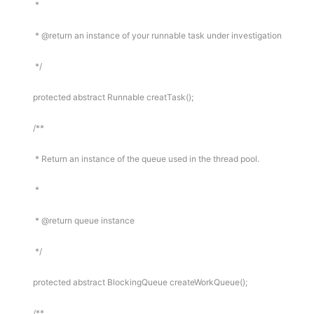
*
* @return an instance of your runnable task under investigation
*/
protected abstract Runnable creatTask();
/**
* Return an instance of the queue used in the thread pool.
*
* @return queue instance
*/
protected abstract BlockingQueue createWorkQueue();
/**