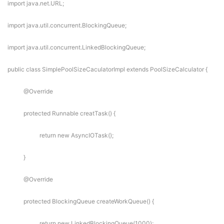
import java.net.URL;
import java.util.concurrent.BlockingQueue;
import java.util.concurrent.LinkedBlockingQueue;
public class SimplePoolSizeCaculatorImpl extends PoolSizeCalculator {
@Override
protected Runnable creatTask() {
return new AsyncIOTask();
}
@Override
protected BlockingQueue createWorkQueue() {
return new LinkedBlockingQueue(1000);