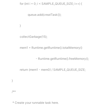
for (int i = 0; i < SAMPLE_QUEUE_SIZE; i++) {
queue.add(creatTask());
}
collectGarbage(15);
mem1 = Runtime.getRuntime().totalMemory()
- Runtime.getRuntime().freeMemory();
return (mem1 - mem0) / SAMPLE_QUEUE_SIZE;
}
/**
* Create your runnable task here.