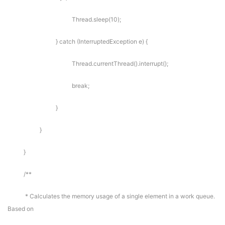
Thread.sleep(10);
} catch (InterruptedException e) {
Thread.currentThread().interrupt();
break;
}
}
}
/**
* Calculates the memory usage of a single element in a work queue.
Based on