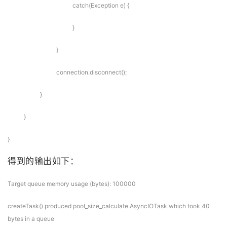
catch(Exception e) {
}
}
connection.disconnect();
}
}
}
得到的输出如下：
Target queue memory usage (bytes): 100000
createTask() produced pool_size_calculate.AsyncIOTask which took 40
bytes in a queue