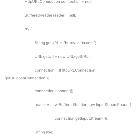
HttpURLConnection connection = null;
BufferedReader reader = null;
try {
String getURL = "http://baidu.com";
URL getUrl = new URL(getURL);
connection = (HttpURLConnection)
getUrl.openConnection();
connection.connect();
reader = new BufferedReader(new InputStreamReader(
connection.getInputStream()));
String line;