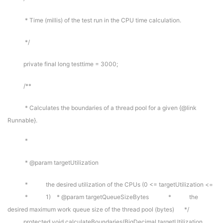
* Time (millis) of the test run in the CPU time calculation.
*/
private final long testtime = 3000;
/**
* Calculates the boundaries of a thread pool for a given {@link
Runnable}.
*
* @param targetUtilization
* the desired utilization of the CPUs (0 <= targetUtilization <=
* 1)
* @param targetQueueSizeBytes
* the
desired maximum work queue size of the thread pool (bytes)
*/
protected void calculateBoundaries(BigDecimal targetUtilization,