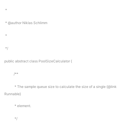
*
* @author Niklas Schlimm
*
*/
public abstract class PoolSizeCalculator {
/**
* The sample queue size to calculate the size of a single {@link
Runnable}
* element.
*/