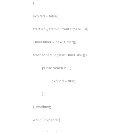
}
expired = false;
start = System.currentTimeMillis();
Timer timer = new Timer();
timer.schedule(new TimerTask() {
public void run() {
expired = true;
}
}, testtime);
while (!expired) {