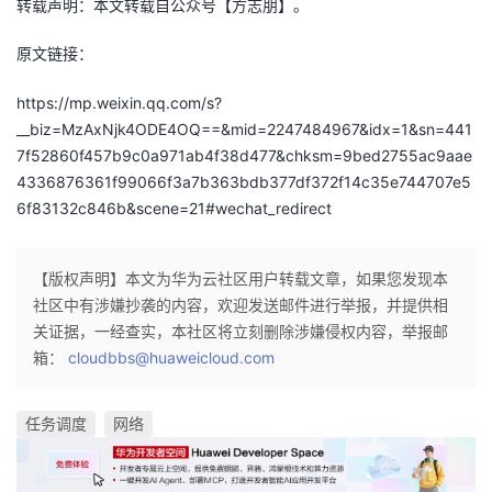
转载声明：本文转载自公众号【方志朋】。
原文链接：
https://mp.weixin.qq.com/s?
__biz=MzAxNjk4ODE4OQ==&mid=2247484967&idx=1&sn=441
7f52860f457b9c0a971ab4f38d477&chksm=9bed2755ac9aae
4336876361f99066f3a7b363bdb377df372f14c35e744707e5
6f83132c846b&scene=21#wechat_redirect
【版权声明】本文为华为云社区用户转载文章，如果您发现本
社区中有涉嫌抄袭的内容，欢迎发送邮件进行举报，并提供相
关证据，一经查实，本社区将立刻删除涉嫌侵权内容，举报邮
箱：
cloudbbs@huaweicloud.com
任务调度
网络