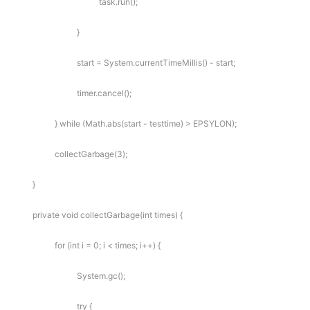
task.run();
}
start = System.currentTimeMillis() - start;
timer.cancel();
} while (Math.abs(start - testtime) > EPSYLON);
collectGarbage(3);
}
private void collectGarbage(int times) {
for (int i = 0; i < times; i++) {
System.gc();
try {