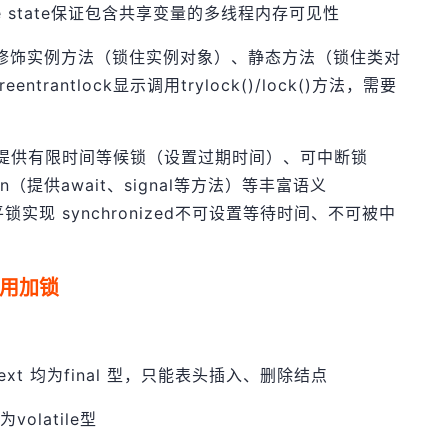
latile state保证包含共享变量的多线程内存可见性
ed可以修饰实例方法（锁住实例对象）、静态方法（锁住类对
rantlock显示调用trylock()/lock()方法，需要
lock提供有限时间等候锁（设置过期时间）、可中断锁
dition（提供await、signal等方法）等丰富语义
公平锁实现 synchronized不可设置等待时间、不可被中
读不用加锁
、next 均为final 型，只能表头插入、删除结点
volatile型