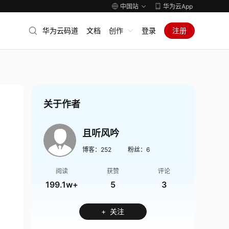
中国站
华为云App
华为云码道
文档
创作
登录
注册
关于作者
且听风吟
博客：
252
粉丝：
6
阅读
获赞
评论
199.1w+
5
3
+ 关注