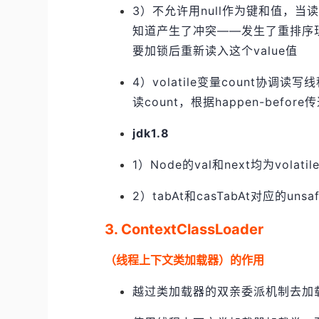
3）不允许用null作为键和值，当读线
知道产生了冲突——发生了重排序现
要加锁后重新读入这个value值
4）volatile变量count协
读count，根据happen-bef
jdk1.8
1）Node的val和next均为volatil
2）tabAt和casTabAt对应的unsa
3. ContextClassLoader
（线程上下文类加载器）的作用
越过类加载器的双亲委派机制去加载类，