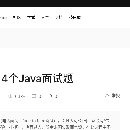
rams
社区
学堂
大赛
支持
茶思屋
4个Java面试题
举报
8
6.1k+
0
0
面试、face to face面试），面过大/小公司、互联网/传
经验，挂掉），也面过人，所幸未因失败而气馁，在此过程中不