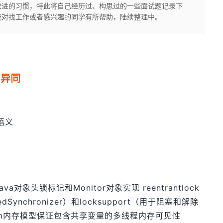
改进的习惯，特此将自己经历过、构思过的一些面试题记录下
能对找工作或者感兴趣的同学有所帮助，陆续整理中。
ck异同
语义
ava对象头锁标记和Monitor对象实现 reentrantlock
edSynchronizer）和locksupport（用于阻塞和解除
依赖jvm内存模型保证包含共享变量的多线程内存可见性