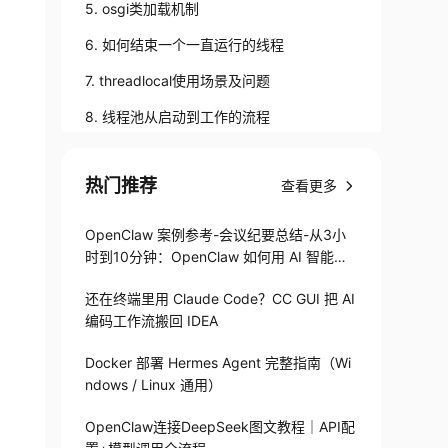
5. osgi类加载机制
6. 如何结束一个一直运行的线程
7. threadlocal使用场景及问题
8. 线程池从启动到工作的流程
9. 阻塞队列BlockingQueue take和poll区别
热门推荐
查看更多
10. 如何从FutureTask不阻塞获取结果
11. blockingqueue如果存放了比较关键的数
OpenClaw 案例参考-会议纪要总结-从3小
据，系统宕机该如何处理
时到10分钟：OpenClaw 如何用 AI 智能体
12. NIO与传统I/O的区别
搞定会议纪要
13. list中存放可重复字符串，如何删除某个
还在终端里用 Claude Code？CC GUI 把 AI
编码工作流搬回 IDEA
字符串
14. 有哪些GC ROOTS（跟日常开发比较相
Docker 部署 Hermes Agent 完整指南（Wi
关的是和此相关的内存泄露）
ndows / Linux 通用）
OpenClaw连接DeepSeek图文教程｜API配