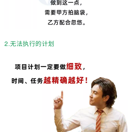
我
注
的
开
的
Programs
发
支
者
2.无法执行的计划
持
学
我
堂
的
我
我
技
的
的
我
术
云
课
的
我
支
声
程
认
的
我