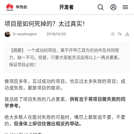
开发者
返
项目是如何死掉的？太过真实！
回
G-washington
2019/10/30
7k
举
报
【摘要】 一个成功的项目，离不开甲乙双方的协作及共同努
力，缺一不可。但是，只要大家能灵活运用以上一两点要素，
保证项目必败！
个
做项目多年，见过成功的项目，也见过太多失败的项目；成
我
人
功或失败，都是项目的宿命。
我总结了项目失败的几点要素，
供有志于将项目做失败的同
的
主
学参考。
开
页
绝大多数人在面对失败的可能时，嘴巴上都是说不要，不要
的。
但身体上却往往做出相反的举动。
发