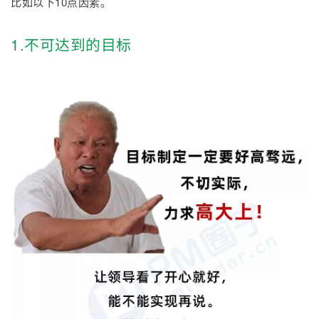
比如以下10点因素。
者
1.不可达到的目标
我
的
我
博
的
我
客
论
的
我
坛
圈
的
我
子
直
的
我
我
播
活
的
我
动
关
的