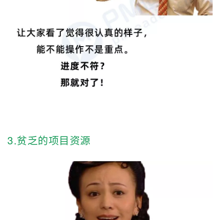
持
建
证
实
的
议
验
收
藏
3.贫乏的项目资源