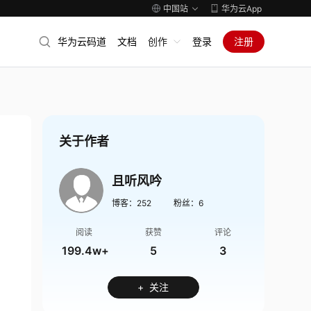
中国站
华为云App
华为云码道
文档
创作
登录
注册
关于作者
且听风吟
博客：
252
粉丝：
6
阅读
获赞
评论
199.4w+
5
3
+ 关注