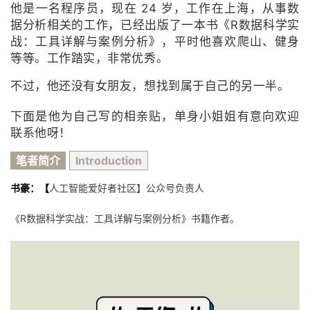
他是一名程序员，现在 24 岁，工作在上海，从事数
者
据分析相关的工作，已经出版了一本书《R数据科学实
战：工具详解与案例分析》，平时他喜欢爬山、健身
等等。工作踏实，非常优秀。
我
不过，他还没有女朋友，想找到属于自己的另一半。
的
我
下面是他为自己写的相亲贴，单身小姐姐有意向欢迎
博
的
我
联系他呀！
客
论
的
我
笔者简介
Introduction
书豪：【
人工智能爱好者社区】公众号负责人
坛
圈
的
我
《R数据科学实战：工具详解与案例分析》书籍作者。
子
直
的
我
我
播
活
的
我
动
关
的