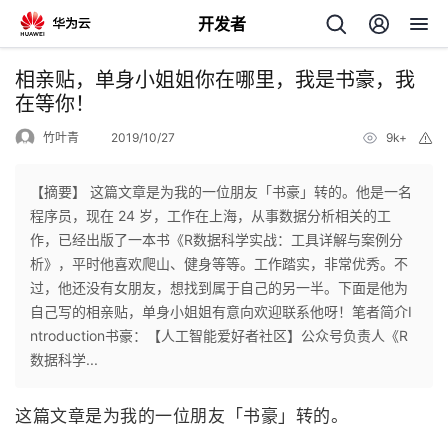
开发者
返
相亲贴，单身小姐姐你在哪里，我是书豪，我
回
在等你！
竹叶青
2019/10/27
9k+
举
报
【摘要】 这篇文章是为我的一位朋友「书豪」转的。他是一名
程序员，现在 24 岁，工作在上海，从事数据分析相关的工
个
作，已经出版了一本书《R数据科学实战：工具详解与案例分
析》，平时他喜欢爬山、健身等等。工作踏实，非常优秀。不
我
人
过，他还没有女朋友，想找到属于自己的另一半。下面是他为
自己写的相亲贴，单身小姐姐有意向欢迎联系他呀！笔者简介I
的
主
ntroduction书豪：【人工智能爱好者社区】公众号负责人《R
数据科学...
开
页
这篇文章是为我的一位朋友「书豪」转的。
发