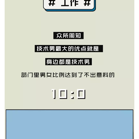
我
注
的
开
的
Programs
发
支
者
持
学
我
堂
的
我
我
技
的
的
我
术
云
课
的
我
支
声
程
认
的
我