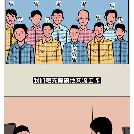
持
建
证
实
的
议
验
收
藏