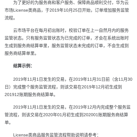
为了更好的为服务商和客户服务、保障商品顺利交付，华为云
者
License
2019
10
25
市场
类商品，于
年
月
日开始，订单增加服务监管
流程。
我
云市场平台在每月初出账时，校验订单在上一自然月内的服务
监管状态。只有服务监管状态为已完成的订单，才会在系统出账时
的
我
生成到服务商结算单里，服务监管状态未完成的订单，不会生成到
服务商结算单里。
博
的
我
结算示例：
客
论
的
我
2019
11
1
2019
11
31
11
30
年
月
日发生的交易，在
年
月
日前（含
月
坛
圈
的
我
2019
12
日）完成整个服务监管流程，则该交易在
年
月初生成到
201912
账期服务商结算单。
子
直
的
我
2019
11
1
2019
12
年
月
日发生的交易，在
年
月内完成整个服务监
我
播
活
的
2020
01
202001
管流程，则该交易在
年
月初生成到
账期服务商结算
单。
我
动
关
的
License
类商品服务监管流程帮助说明请参考：