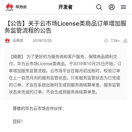
开发者
返
【公告】关于云市场License类商品订单增加服
回
务监管流程的公告
云商店
2019/10/25
7.3k+
举
报
【摘要】 为了更好的为服务商和客户服务、保障商品顺利交
付，华为云市场License类商品，于2019年10月25日开始，订
个
单增加服务监管流程。云市场平台在每月初出账时，校验订单
在上一自然月内的服务监管状态。只有服务监管状态为已完成
我
人
的订单，才会在系统出账时生成到服务商结算单里，服务监管
状态未完成的订单，不会生成到服务商结算单里。
的
主
尊敬的华为云市场合作伙伴：
开
页
您好！
发