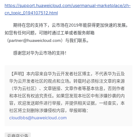
https://support.huaweicloud.com/usermanual-marketplace/zh-
我
注
的
开
cn_topic_0194107512.html
的
Programs
发
2019
期待在您的支持下，云市场在
年能获得更加快速的发展。
如您有任何问题，可随时通过工单或者服务邮箱
支
者
partner@huaweicloud.com
（
）与我们联系。
持
学
感谢您对华为云市场的支持！
我
堂
【声明】本内容来自华为云开发者社区博主，不代表华为云及
华为云开发者社区的观点和立场。转载时必须标注文章的来源
的
我
我
（华为云社区）、文章链接、文章作者等基本信息，否则作者
和本社区有权追究责任。如果您发现本社区中有涉嫌抄袭的内
技
的
的
我
容，欢迎发送邮件进行举报，并提供相关证据，一经查实，本
社区将立刻删除涉嫌侵权内容，举报邮箱：
术
云
课
的
我
cloudbbs@huaweicloud.com
支
声
程
认
的
我
云商店公告