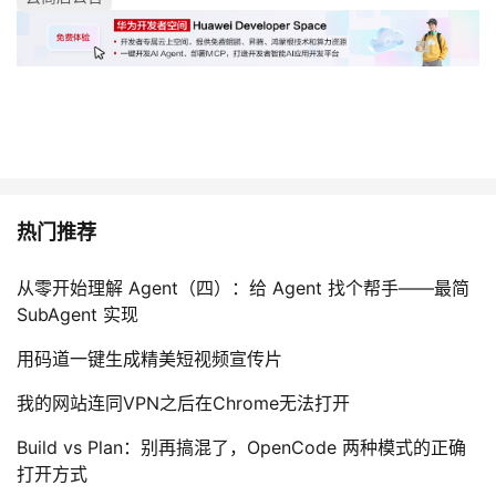
持
建
证
实
的
议
验
收
藏
热门推荐
从零开始理解 Agent（四）：给 Agent 找个帮手——最简
SubAgent 实现
用码道一键生成精美短视频宣传片
我的网站连同VPN之后在Chrome无法打开
Build vs Plan：别再搞混了，OpenCode 两种模式的正确
打开方式