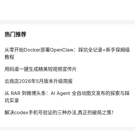
我
注
的
开
的
Programs
发
热门推荐
支
者
从零开始Docker部署OpenClaw：踩坑全记录+新手保姆级
持
学
教程
我
堂
用码道一键生成精美短视频宣传片
的
我
我
云商店2026年5月版本升级简报
从 RAR 到微博头条：AI Agent 全自动图文发布的探索与踩
技
的
的
我
坑实录
术
云
课
的
我
解决codex手机号验证的三种办法,真正的破局之策！
支
声
程
认
的
我