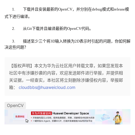
1.
下载并且安装最新的
OpenCV
，并分别在
debug
模式和
release
模
者
式下进行编译。
我
2.
从
Git
下载并且编译最新的
OpenCV
代码。
的
我
3.
描述至少三个将
3D
输入转换为
2D
表示时引起的问题，你如何解
决这些问题？
博
的
我
【版权声明】本文为华为云社区用户转载文章，如果您发现本
客
论
的
我
社区中有涉嫌抄袭的内容，欢迎发送邮件进行举报，并提供相
关证据，一经查实，本社区将立刻删除涉嫌侵权内容，举报邮
坛
圈
的
我
箱：
cloudbbs@huaweicloud.com
子
直
的
我
OpenCV
我
播
活
的
我
动
关
的