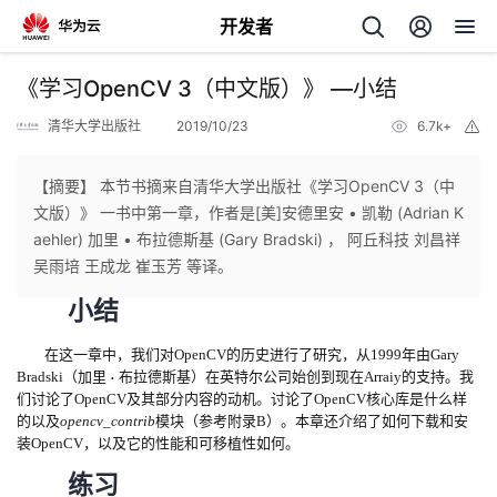
开发者
返
《学习OpenCV 3（中文版）》 —小结
回
清华大学出版社
2019/10/23
6.7k+
举
报
【摘要】 本节书摘来自清华大学出版社《学习OpenCV 3（中
文版）》 一书中第一章，作者是[美]安德里安 • 凯勒 (Adrian K
aehler) 加里 • 布拉德斯基 (Gary Bradski) ， 阿丘科技 刘昌祥
个
吴雨培 王成龙 崔玉芳 等译。
小结
我
人
在这一章中，我们对
OpenCV
的历史进行了研究，从
1999
年由
Gary
的
主
Bradski
（加里
布拉德斯基）在英特尔公司始创到现在
Arraiy
的支持。我
•
们讨论了
OpenCV
及其部分内容的动机。讨论了
OpenCV
核心库是什么样
的以及
opencv_contrib
模块（参考附录
B
）。本章还介绍了如何下载和安
开
页
装
OpenCV
，以及它的性能和可移植性如何。
练习
发