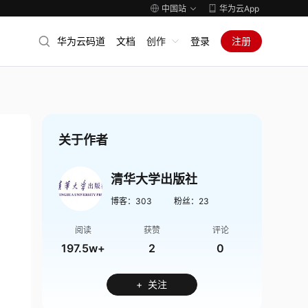
中国站
华为云App
华为云码道
文档
创作
登录
注册
关于作者
清华大学出版社
博客：
303
粉丝：
23
阅读
获赞
评论
197.5w+
2
0
+ 关注