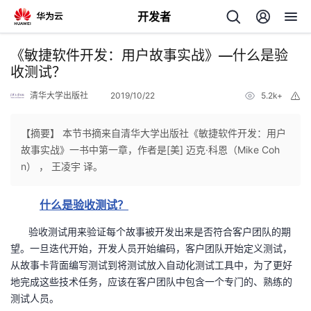
开发者
返
《敏捷软件开发：用户故事实战》—什么是验
回
收测试？
清华大学出版社
2019/10/22
5.2k+
举
报
【摘要】 本节书摘来自清华大学出版社《敏捷软件开发：用户
故事实战》一书中第一章，作者是[美] 迈克·科恩（Mike Coh
个
n） ， 王凌宇 译。
我
人
什么是验收测试？
的
主
验收测试用来验证每个故事被开发出来是否符合客户团队的期
望。一旦迭代开始，开发人员开始编码，客户团队开始定义测试，
从故事卡背面编写测试到将测试放入自动化测试工具中，为了更好
开
页
地完成这些技术任务，应该在客户团队中包含一个专门的、熟练的
测试人员。
发