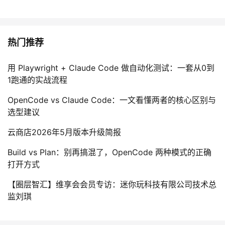
持
建
证
实
的
议
验
收
热门推荐
藏
用 Playwright + Claude Code 做自动化测试：一套从0到
1跑通的实战流程
OpenCode vs Claude Code：一文看懂两者的核心区别与
选型建议
云商店2026年5月版本升级简报
Build vs Plan：别再搞混了，OpenCode 两种模式的正确
打开方式
【圈层智汇】维享会会员专访：迷你玩科技有限公司技术总
监刘琪