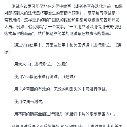
测试应该尽可能早地在迭代中编写（或者甚至在迭代之前，如果
者
对即将到来的迭代里将要发生的事情有预测）。尽早编写测试是非
常有用的，这样更多的客户团队的假设和期望可以被提前告知开发
我
人员。例如，假设你写了一个故事，“一个用户可以用信用卡支付她
购物车里的商品”。然后把这些简单的测试写在故事卡的背面。
的
我
Visa
通过
信用卡、万事达信用卡和美国运通卡进行测试。（通
l
博
的
我
过）
客
论
的
我
用大来卡
[1]
进行测试。（失败）
l
Visa
使用
借记卡进行测试。（通过）
坛
圈
的
我
l
用卡片背面的有效的、无效的和丢失的卡号进行测试。
l
子
直
的
我
使用过期卡测试。
l
我
播
活
的
用不同的购买金额进行测试（包括在卡片的限制范围内）。
l
我
动
关
的
Visa
这些测试反映了该系统将处理
信用卡、万事达信用卡和美国