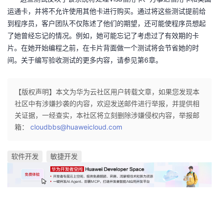
我
注
的
开
运通卡，并将不允许使用其他卡进行购买。通过将这些测试提前给
到程序员，客户团队不仅陈述了他们的期望，还可能使程序员想起
的
Programs
发
了她曾经忘记的情况。例如，她可能忘记了考虑过了有效期的卡
片。在她开始编程之前，在卡片背面做一个测试将会节省她的时
支
者
6
间。关于编写验收测试的更多内容，请参见第
章。
持
学
【版权声明】本文为华为云社区用户转载文章，如果您发现本
社区中有涉嫌抄袭的内容，欢迎发送邮件进行举报，并提供相
我
堂
关证据，一经查实，本社区将立刻删除涉嫌侵权内容，举报邮
箱：
cloudbbs@huaweicloud.com
的
我
我
技
的
的
我
软件开发
敏捷开发
术
云
课
的
我
支
声
程
认
的
我