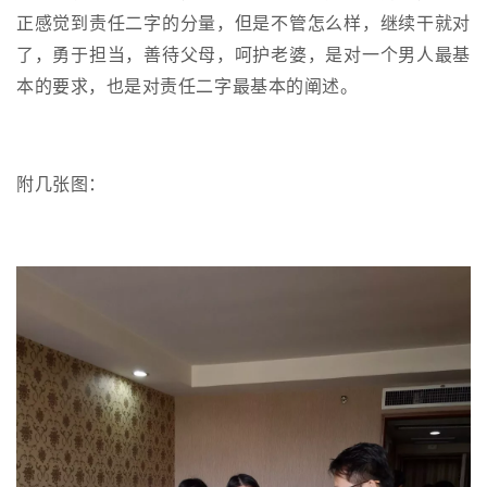
持
建
证
实
的
正感觉到责任二字的分量，但是不管怎么样，继续干就对
了，勇于担当，善待父母，呵护老婆，是对一个男人最基
议
验
收
本的要求，也是对责任二字最基本的阐述。
藏
附几张图：