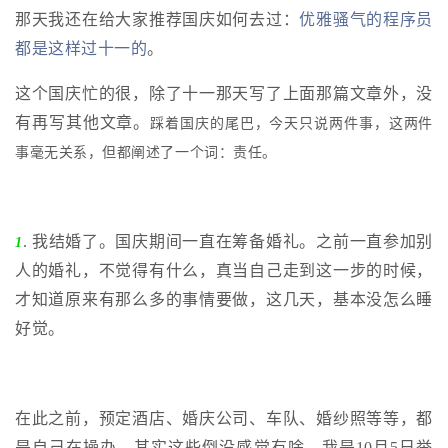
那天我还在给大家推荐国庆如何去过：
优雅骚气的程序员
者
都是这样过十一的
。
我
这个国庆忙的很，除了十一那天写了上面那篇文章外，没
有再写其他文章。
踩着国庆的尾巴，今天只说两件事，这两件
的
我
事毫无关系，但都阐述了一个词：责任。
博
的
我
客
论
的
我
. 我结婚了。国庆期间一直在筹备婚礼。之前一直参加别
1
人的婚礼，不觉得有什么，真当自己走到这一步的时候，
坛
圈
的
我
才知道原来有那么多的事情要做，这几天，基本没怎么睡
子
直
的
我
好觉。
我
播
活
的
在此之前，预定酒店、婚庆公司、车队、婚纱照等等，都
我
动
关
的
是自己在操办，其实这些倒没感觉有啥，我是10月5日举