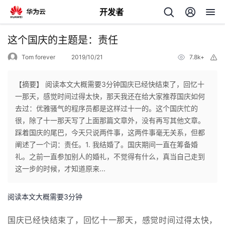
开发者
返
这个国庆的主题是：责任
回
Tom forever
2019/10/21
7.8k+
举
报
【摘要】 阅读本文大概需要3分钟国庆已经快结束了，回忆十
一那天，感觉时间过得太快，那天我还在给大家推荐国庆如何
去过：优雅骚气的程序员都是这样过十一的。这个国庆忙的
个
很，除了十一那天写了上面那篇文章外，没有再写其他文章。
踩着国庆的尾巴，今天只说两件事，这两件事毫无关系，但都
我
人
阐述了一个词：责任。1. 我结婚了。国庆期间一直在筹备婚
礼。之前一直参加别人的婚礼，不觉得有什么，真当自己走到
的
主
这一步的时候，才知道原来...
开
页
阅读本文大概需要3分钟
发
国庆已经快结束了，回忆十一那天，感觉时间过得太快，