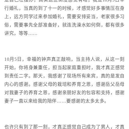
我
注
的
开
行婚礼，当真的到了十一的时候，才感觉好多事情压在身
上，远方同学过来参加婚礼，需要安排妥当，老家很多习
的
Programs
发
俗，需要事先全部准备好，就连洗澡水如何倒，都有很多
讲究，等等……
支
者
持
学
10月5日，幸福的钟声真正敲响，当主持人说，从这一刻
我
堂
开始，你将身兼重任，担当起家庭重担时，我才真正感觉
到责任二字。那天，我感谢了现场所有来宾，真的是发自
的
我
我
内心的感谢。感谢父母的栽培和养育之恩，感谢岳父岳母
技
的
的
我
对我妻子的养育之恩，感谢亲朋好友的包容和支持，感谢
妻子一直以来给我的陪伴……要感谢的太多太多。
术
云
课
的
我
支
声
程
认
的
我
也许只有到了那一刻，才真正感觉自己成为了男人，才真