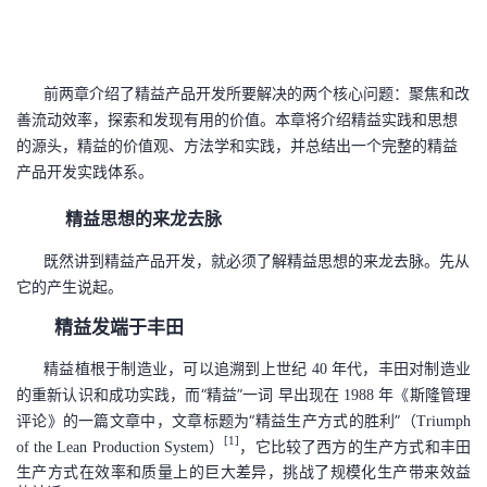
者
我
前两章介绍了精益产品开发所要解决的两个核心问题：聚焦和改
善流动效率，探索和发现有用的价值。本章将介绍精益实践和思想
的
我
的源头，精益的价值观、方法学和实践，并总结出一个完整的精益
产品开发实践体系。
博
的
我
精益思想的来龙去脉
客
论
的
我
既然讲到精益产品开发，就必须了解精益思想的来龙去脉。先从
它的产生说起。
坛
圈
的
我
精益发端于丰田
子
直
的
我
精益植根于制造业，可以追溯到上世纪
年代，丰田对制造业
40
的重新认识和成功实践，而“精益”一词 早出现在
年《斯隆管理
1988
我
播
活
的
评论》的一篇文章中，文章标题为“精益生产方式的胜利”（
Triumph
[1]
）
，它比较了西方的生产方式和丰田
of the Lean Production System
我
动
关
的
生产方式在效率和质量上的巨大差异，挑战了规模化生产带来效益