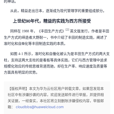
的神话。
我
注
的
开
从此，精益走出日本，逐渐成为现代管理学的重要组成部分。
的
Programs
发
上世纪
年代，精益的实践为西方所接受
90
支
[2]
者
同样在
年，《丰田生产方式》
英文版发行，作者是丰田
1988
生产方式的缔造者大野耐一，书中介绍了丰田的制造实践，阐述了
持
学
准时化和自
化等丰田制造实践的本质。
働
如图
所示，准时化和自働化被认为是丰田生产方式的两大支
4-1
我
堂
柱，支持这两大支柱的是看板等具体实践，它们与西方管理中追求
规模化效应的传统思维背道而驰，却在生产率、响应速度及质量等
的
我
我
方面具有明显的优势。
技
的
的
我
【版权声明】本文为华为云社区用户转载文章，如果您发现本
术
云
课
的
我
社区中有涉嫌抄袭的内容，欢迎发送邮件进行举报，并提供相
关证据，一经查实，本社区将立刻删除涉嫌侵权内容，举报邮
支
声
程
认
的
我
箱：
cloudbbs@huaweicloud.com