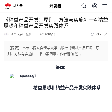
开发者
返
《精益产品开发：原则、方法与实施》—4 精益
回
思想和精益产品开发实践体系
清华大学出版社
2019/10/18
6k+
举
报
【摘要】 本节书摘来自清华大学出版社《精益产品开发：原
则、方法与实施》一书中第四章，作者是何 勉 。
个
第
章
4
我
人
的
主
精益思想和精益产品开发实践体系
开
页
发