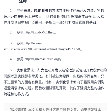
注释
严格来说，
相关的方法并非软件产品开发方法，它的
1.
PMP
适用范围是所有工程项目，但
的项目管理知识体系在
和软
PMI
IT
件开发项目中被广泛采用，是相当一部分
项目管理的基础。
IT
参见
。
2.
http://t.cn/RMCHhyo
参见
3.
http://www-
。
scf.usc.edu/~csci201/lectures/Lecture11/royce1970.pdf
参见
。
4.
http://agilemanifesto.org/
实例化需求、行为驱动开发以及验收测试驱动开发所解决的
5.
问题以及实践都非常类似，有时被认为是同一实践的不同名称，只
不过强调的方面各有侧重。比如，实例化需求偏向于强调用实例沟
通澄清需求的过程，而验收测试驱动开发，偏向于强调完整的操作
流程和协作方式。
【版权声明】本文为华为云社区用户转载文章，如果您发现本