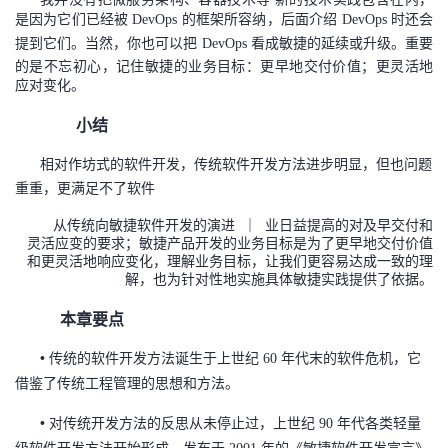
持
建
证
实
的
是因为它们已经被
的框架所容纳，后面介绍
时还会
DevOps
DevOps
提到它们。当然，你也可以把
看成敏捷的延续或升级。重要
DevOps
议
验
收
的是不忘初心，记住敏捷的业务目标：更早地交付价值；更灵活地
应对变化。
藏
小结
相对作坊式的软件开发，传统软件开发方法进步明显，但也问题
重重，更满足不了软件
从传统向敏捷软件开发的演进 ｜ 业日益提高的对及早交付和
灵活应变的要求；敏捷产品开发的业务目标是为了更早地交付价值
和更灵活地响应变化，理解业务目标，让我们更容易达成一致的理
解，也为针对性地实施具体敏捷实践提供了依据。
本章要点
传统的软件开发方法诞生于上世纪
年代末的软件危机，它
•
60
借鉴了传统工程管理的思想和方法。
对传统开发方法的反思从未停止过，上世纪
年代各类轻量
•
90
级软件开发方法开始形成，发布于
年的《敏捷软件开发宣言》