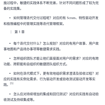
施过程中，敏捷的实践体系不断完善，针对不同问题形成了较为完
者
备的实践集。
如何管理迭代交付过程呢？对应的有
、特性驱动开发
•
Scrum
我
和极限编程中的管理实践等迭代管理框架。
的
我
｜ 第 1 章
博
的
我
每个迭代交付什么？怎么规划？对应的有用户故事、用户故
•
事地图和产品待办事项等敏捷需求实践。
客
论
的
我
怎样组织团队才能让他们直接面对用户的需求？对应的有跨
•
功能、跨职能和自组织的敏捷团队组织方式。
坛
圈
的
我
如何在迭代模式下，更有效地组织需求澄清及验收过程？对
•
子
直
的
我
应的实践有实例化需求、行为驱动开发或验收测试驱动开发等实
[5]
践。
我
播
活
的
怎么应对持续增加的集成和回归测试？对应的实践有自动验
•
我
动
关
的
收测试及持续集成等。