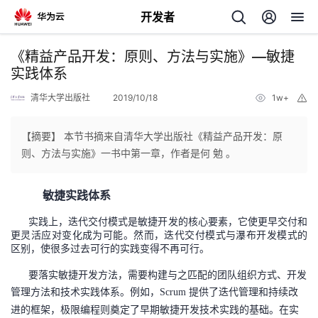
开发者
返
《精益产品开发：原则、方法与实施》—敏捷
回
实践体系
清华大学出版社
2019/10/18
1w+
举
报
【摘要】 本节书摘来自清华大学出版社《精益产品开发：原
则、方法与实施》一书中第一章，作者是何 勉 。
个
敏捷实践体系
我
人
实践上，迭代交付模式是敏捷开发的核心要素，它使更早交付和
更灵活应对变化成为可能。然而，迭代交付模式与瀑布开发模式的
的
主
区别，使很多过去可行的实践变得不再可行。
开
页
要落实敏捷开发方法，需要构建与之匹配的团队组织方式、开发
管理方法和技术实践体系。例如，
提供了迭代管理和持续改
Scrum
发
进的框架，极限编程则奠定了早期敏捷开发技术实践的基础。在实