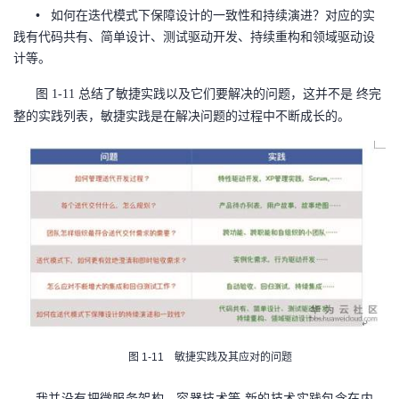
如何在迭代模式下保障设计的一致性和持续演进？对应的实
•
我
注
的
开
践有代码共有、简单设计、测试驱动开发、持续重构和领域驱动设
计等。
的
Programs
发
图
总结了敏捷实践以及它们要解决的问题，这并不是 终完
1-11
支
者
整的实践列表，敏捷实践是在解决问题的过程中不断成长的。
持
学
我
堂
的
我
我
技
的
的
我
术
云
课
的
我
图
敏捷实践及其应对的问题
1-11
支
声
程
认
的
我
我并没有把微服务架构、容器技术等 新的技术实践包含在内，