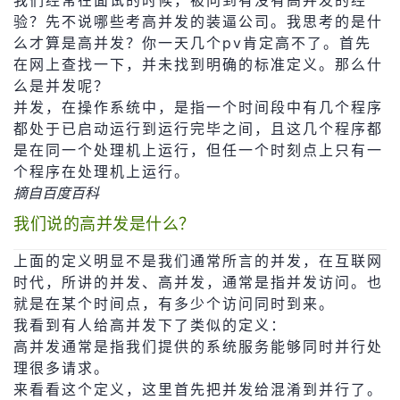
我们经常在面试的时候，被问到有没有高并发的经
验？先不说哪些考高并发的装逼公司。我思考的是什
者
么才算是高并发？你一天几个pv肯定高不了。首先
在网上查找一下，并未找到明确的标准定义。那么什
我
么是并发呢？
并发，在操作系统中，是指一个时间段中有几个程序
的
我
都处于已启动运行到运行完毕之间，且这几个程序都
是在同一个处理机上运行，但任一个时刻点上只有一
博
的
我
个程序在处理机上运行。
摘自百度百科
客
论
的
我
我们说的高并发是什么？
坛
圈
的
我
上面的定义明显不是我们通常所言的并发，在互联网
时代，所讲的并发、高并发，通常是指并发访问。也
子
直
的
我
就是在某个时间点，有多少个访问同时到来。
我看到有人给高并发下了类似的定义：
我
播
活
的
高并发通常是指我们提供的系统服务能够同时并行处
理很多请求。
我
动
关
的
来看看这个定义，这里首先把并发给混淆到并行了。