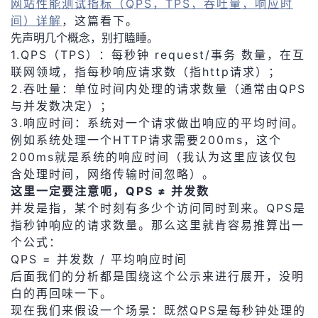
网站性能测试指标（QPS，TPS，吞吐量，响应时
持
建
证
实
的
间）详解
，这篇看下。
先声明几个概念，别打瞌睡。
议
验
收
1.QPS（TPS）：每秒钟 request/事务 数量，在互
联网领域，指每秒响应请求数（指http请求）；
藏
2.吞吐量：单位时间内处理的请求数量（通常由QPS
与并发数决定）；
3.响应时间：系统对一个请求做出响应的平均时间。
例如系统处理一个HTTP请求需要200ms，这个
200ms就是系统的响应时间（我认为这里应该仅包
含处理时间，网络传输时间忽略）。
这里一定要注意呃，QPS ≠ 并发数
并发是指，某个时刻有多少个访问同时到来。QPS是
指秒钟响应的请求数量。那么这里就肯容易推算出一
个公式：
QPS = 并发数 / 平均响应时间
后面我们的分析都是围绕这个公示来进行展开，没明
白的再回味一下。
现在我们来假设一个场景：既然QPS是每秒钟处理的