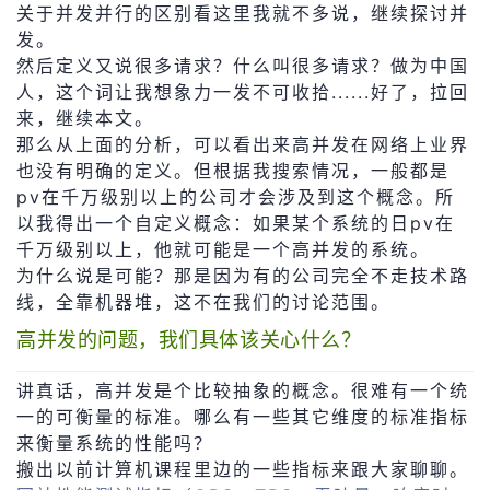
关于并发并行的区别看这里我就不多说，继续探讨并
我
注
的
开
发。
然后定义又说很多请求？什么叫很多请求？做为中国
的
Programs
发
人，这个词让我想象力一发不可收拾......好了，拉回
来，继续本文。
支
者
那么从上面的分析，可以看出来高并发在网络上业界
也没有明确的定义。但根据我搜索情况，一般都是
持
学
pv在千万级别以上的公司才会涉及到这个概念。所
以我得出一个自定义概念：如果某个系统的日pv在
我
堂
千万级别以上，他就可能是一个高并发的系统。
为什么说是可能？那是因为有的公司完全不走技术路
的
我
我
线，全靠机器堆，这不在我们的讨论范围。
高并发的问题，我们具体该关心什么？
技
的
的
我
讲真话，高并发是个比较抽象的概念。很难有一个统
术
云
课
的
我
一的可衡量的标准。哪么有一些其它维度的标准指标
来衡量系统的性能吗？
支
声
程
认
的
我
搬出以前计算机课程里边的一些指标来跟大家聊聊。