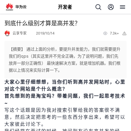
开发者
返
到底什么级别才算是高并发？
回
云享专家
2019/10/14
7.3k+
举
报
【摘要】 通过上面的分析，要提升并发能力，我们就需要提升
我们的qps（其实这里并不完全正确，为了说明问题，我们先
放弃一部分正确性） 最快速解决方案，就是增加机器。我们根
个
据以上情况来实际计算一下。
大家心里仔细想想，当你们听到高并发网站时，心里
我
人
对这个网站是个什么概念？
首先想到的是淘宝吗？带着问题，我们一起思考技术
的
主
~
写这个话题是因为我对搜索引擎给我的答案很不满
开
页
意，然后决定把思考的一些东西分享出来，希望可以
大家彼此讨论下。
发