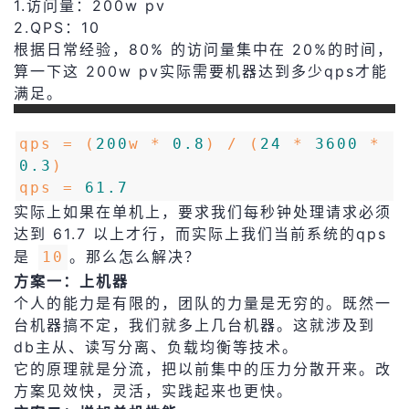
1.访问量：200w pv
2.QPS：10
根据日常经验，80% 的访问量集中在 20%的时间，
算一下这 200w pv实际需要机器达到多少qps才能
满足。
qps = (
200
w *
0.8
) / (
24
*
3600
*
0.3
)
qps =
61.7
实际上如果在单机上，要求我们每秒钟处理请求必须
达到 61.7 以上才行，而实际上我们当前系统的qps
是
。那么怎么解决？
10
方案一：上机器
个人的能力是有限的，团队的力量是无穷的。既然一
台机器搞不定，我们就多上几台机器。这就涉及到
db主从、读写分离、负载均衡等技术。
它的原理就是分流，把以前集中的压力分散开来。改
方案见效快，灵活，实践起来也更快。