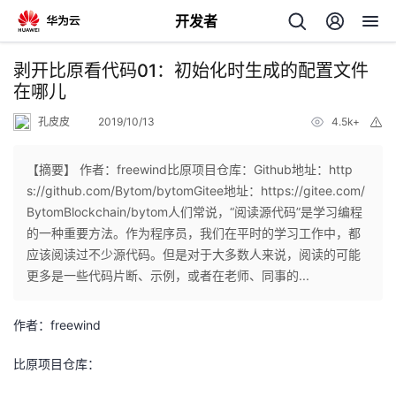
开发者
返
剥开比原看代码01：初始化时生成的配置文件
回
在哪儿
孔皮皮
2019/10/13
4.5k+
举
报
【摘要】 作者：freewind比原项目仓库：Github地址：http
s://github.com/Bytom/bytomGitee地址：https://gitee.com/
个
BytomBlockchain/bytom人们常说，“阅读源代码”是学习编程
的一种重要方法。作为程序员，我们在平时的学习工作中，都
我
人
应该阅读过不少源代码。但是对于大多数人来说，阅读的可能
更多是一些代码片断、示例，或者在老师、同事的...
的
主
作者：freewind
开
页
比原项目仓库：
发