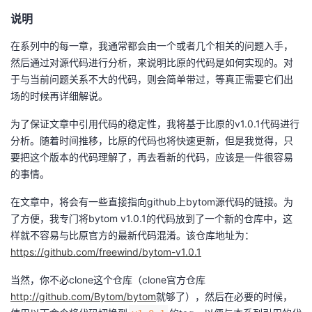
我
注
的
开
说明
在系列中的每一章，我通常都会由一个或者几个相关的问题入手，
的
Programs
发
然后通过对源代码进行分析，来说明比原的代码是如何实现的。对
于与当前问题关系不大的代码，则会简单带过，等真正需要它们出
支
者
场的时候再详细解说。
持
学
为了保证文章中引用代码的稳定性，我将基于比原的v1.0.1代码进行
分析。随着时间推移，比原的代码也将快速更新，但是我觉得，只
我
堂
要把这个版本的代码理解了，再去看新的代码，应该是一件很容易
的事情。
的
我
我
在文章中，将会有一些直接指向github上bytom源代码的链接。为
技
的
了方便，我专门将bytom v1.0.1的代码放到了一个新的仓库中，这
的
我
样就不容易与比原官方的最新代码混淆。该仓库地址为：
术
云
https://github.com/freewind/bytom-v1.0.1
课
的
我
当然，你不必clone这个仓库（clone官方仓库
支
声
程
认
的
我
http://github.com/Bytom/bytom
就够了），然后在必要的时候，