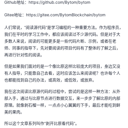
Github地址：https://github.com/Bytom/bytom
者
Gitee地址：https://gitee.com/BytomBlockchain/bytom
我
人们常说，“阅读源代码”是学习编程的一种重要方法。作为程序员，
我们在平时的学习工作中，都应该阅读过不少源代码。但是对于大
的
我
多数人来说，阅读的可能更多是一些代码片断、示例，或者在老
师、同事的指导下，先对要阅读的项目代码有了整体的了解之后，
博
的
我
再进行针对性的阅读。
客
论
的
我
但是如果我们面对的是一个像比原这样比较庞大的项目，身边又没
有人指导，只能靠自己去看，这时应该怎么来阅读呢？也许每个人
坛
圈
的
我
也都能找到自己的办法，或高效，或低效，或放弃。
我在这次阅读比原源代码的过程中，尝试的是这样一种方法：从外
子
直
的
我
部入手，通过与比原节点进行数据交互，来一步步了解比原的内部
原理。就像剥石榴一样，一点点小心翼翼的下手，最后才能吃到鲜
我
播
活
的
美的果肉。
我
动
关
的
所以这个文章系列叫作“剥开比原看代码”。