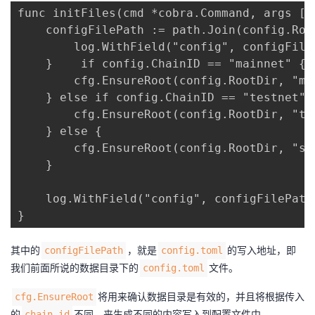
func initFiles(cmd *cobra.Command, args []s
    configFilePath := path.Join(config.Roo
        log.WithField("config", configFile
    }    if config.ChainID == "mainnet" {

        cfg.EnsureRoot(config.RootDir, "mai
    } else if config.ChainID == "testnet" {
        cfg.EnsureRoot(config.RootDir, "tes
    } else {

        cfg.EnsureRoot(config.RootDir, "sol
    }

    log.WithField("config", configFilePath
}
其中的
，就是
的写入地址，即
configFilePath
config.toml
我们前面所说的数据目录下的
文件。
config.toml
将用来确认数据目录是有效的，并且将根据传入
cfg.EnsureRoot
的
不同，来生成不同的内容写入到配置文件中。
chain_id