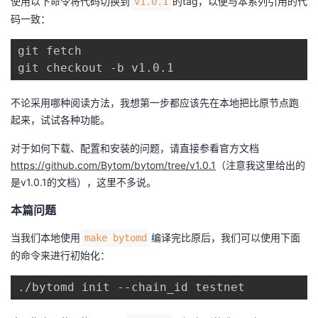
使用以下命令将代码切换到
的tag，以便与本系列引用的代
v1.0.1
持
建
证
实
的
码一致：
议
验
收
git fetch

git checkout -b v1.0.1
藏
不论采用哪种阅读方法，我想第一步都应该先在本地把比原节点跑
起来，试试各种功能。
对于如何下载、配置和安装的问题，请直接参看官方文档
https://github.com/Bytom/bytom/tree/v1.0.1
（注意我这里给出的
是v1.0.1的文档），这里不多说。
本篇问题
当我们本地使用
编译完比原后，我们可以使用下面
make bytomd
的命令来进行初始化：
./bytomd init --chain_id testnet