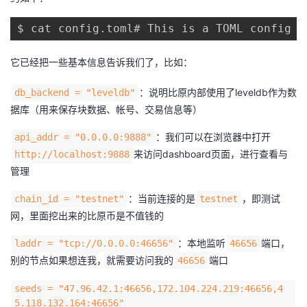
$ cat config.toml# This is a TOML config f
它已经把一些基本信息告诉我们了，比如：
：说明比原内部使用了leveldb作为数
db_backend = "leveldb"
据库（用来保存块数据、帐号、交易信息等）
：我们可以在浏览器中打开
api_addr = "0.0.0.0:9888"
来访问dashboard页面，进行查看与
http://localhost:9888
管理
：当前连接的是
，即测试
chain_id = "testnet"
testnet
网，里面挖出来的比原币是不值钱的
：本地监听
端口，
laddr = "tcp://0.0.0.0:46656"
46656
别的节点如果想连我，就需要访问我的
端口
46656
seeds = "47.96.42.1:46656,172.104.224.219:46656,4
5.118.132.164:46656"