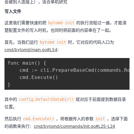
会被别人连接上），适合单机研究
写入文件
这里我们需要快速的把
的执行流程过一遍，才能清
bytomd init
楚配置文件的写入时机，也同时把前面的内容串在了一起。
首先，当我们运行
时，它对应的代码入口为
bytomd init
cmd/bytomd/main.go#L54
:
func main() {

    cmd := cli.PrepareBaseCmd(commands.Roo
    cmd.Execute()

}
其中的
就对应于前面提到数据目录
config.DefaultDataDir()
位置。
然后执行
，将根据传入的参数
，选择下面
cmd.Execute()
init
的函数来执行：
cmd/bytomd/commands/init.go#L25-L24