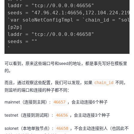
laddr = "tcp://0.0.0.0:46656"

seeds = "47.96.42.1:46656,172.104.224.219:
`var soloNetConfigTmpl = `chain_id = "solon
[p2p]

laddr = "tcp://0.0.0.0:46658"

seeds = ""

`
可以看到，原来这些端口号和seed的地址，都是事先写好在模板里
的。
而且，通过观察这些配置，我们可以发现，如果
不同，
chain_id
则监听的端口和连接的种子都不同：
mainnet（连接到主网）:
，会主动连接6个种子
46657
testnet（连接到测试网）:
，会主动连接3个种子
46656
solonet（本地单独节点）:
，不会主动连接别人（也因此不
46658