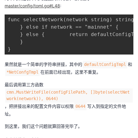
master/config/toml.go#L48
:
func selectNetwork(network string) string 
    } else if network == "mainnet" {      
    } else {        return defaultConfigTm
    }

}
果然就是一个简单的字符串拼接，其中的
和
defaultConfigTmpl
在前面已经出现，这里不重复。
*NetConfgTmpl
最后调用第三方函数
cmn.MustWriteFile(configFilePath, []byte(selectNet
work(network)), 0644)
，把拼接出来的配置文件内容以权限
写入到指定的文件地
0644
址。
到这里，我们这个问题就算回答完毕了。