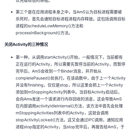
优先级较低的进程。
第三个是在应用进程本身之中，当AmS认为目标进程需要被
杀死时，首先会通知目标进程进程内存释放。这包括调用目标
进程的scheduleLowMemory()方法和
processInBackground()方法。
关闭Activity的三种情况
第一种，从调用startActivity()开始，一般情况下，当前都有
正在运行的Activity，所以需要先暂停当前的Activity，而暂停
完毕后，AmS会收到一个Binder消息，并开始从
completePaused()处执行。在该函数中，由于上一个Activity
并没有finishing，仅仅是stop，所以这里会把上一个Activity
添加到mStoppingActivity列表中。当目标Activity启动后，
会向Ams发送一个请求进行内存回收的消息，这会导致AmS
在内部调用activityIdleInternal()方法，该方法中首先会处理
mStoppingActivities列表中的Activity，这就会调用
stopActivityLocked()方法。这又会通过IPC调用，通知应用
进程stop指定的Activity，当stop完毕后，再报告给AmS，于