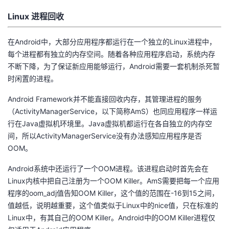
Linux 进程回收
的
Programs
发
者
支
在Android中，大部分应用程序都运行在一个独立的Linux进程中，
者
我
每个进程都有独立的内存空间。随着各种应用程序启动，系统内存
持
不断下降，为了保证新应用能够运行，Android需要一套机制杀死暂
学
的
我
时闲置的进程。
我
堂
博
的
我
Android Framework并不能直接回收内存，其管理进程的服务
（ActivityManagerService，以下简称AmS）也同应用程序一样运
的
我
客
论
的
我
我
行在Java虚拟机环境里。Java虚拟机都运行在各自独立的内存空
间，所以ActivityManagerService没有办法感知应用程序是否
技
的
坛
圈
的
我
的
我
OOM。
术
云
子
直
的
我
课
的
我
Android系统中还运行了一个OOM进程。该进程启动时首先会在
Linux内核中把自己注册为一个OOM Killer。AmS需要把每一个应用
支
声
播
活
的
程
认
的
我
程序的oom_adj值告知OOM Killer，这个值的范围在-16到15之间，
值越低，说明越重要，这个值类似于Linux中的nice值，只在标准的
持
建
动
关
证
实
的
Linux中，有其自己的OOM Killer。Android中的OOM Killer进程仅