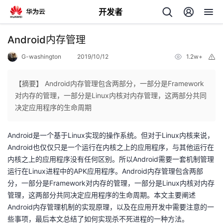
开发者
返
Android内存管理
回
G-washington
2019/10/12
1.2w+
举
报
【摘要】 Android内存管理包含两部分，一部分是Framework
对内存的管理，一部分是Linux内核对内存管理，这两部分共同
决定应用程序的生命周期
个
Android是一个基于Linux实现的操作系统。但对于Linux内核来说，
我
人
Android也仅仅只是一个运行在内核之上的应用程序，与其他运行在
内核之上的应用程序没有任何区别。所以Android需要一套机制管理
我
的
主
运行在Linux进程中的APK应用程序。Android内存管理包含两部
分，一部分是Framework对内存的管理，一部分是Linux内核对内存
我
的
开
页
管理，这两部分共同决定应用程序的生命周期。本文主要阐述
Android内存管理机制的实现原理，以及在应用开发中需要注意的一
我
的
开
发
些事项，最后本文总结了如何实现杀不死进程的一种方法。