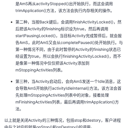
是AmS再从activityStopped()出开始执行，而这会调用
trimApplication()方法，该方法会执行内存相关的操作。
第二种，当按Back键后，会调用finishActivityLocked()，然
后把该Activity的finishing标识设为true，然后再调用
startPausingLocked()，当目标Activity完成暂停后，就会报
告AmS，此时AmS又会从completePaused()处开始执行。与
第一种情况不同，由于此时暂停的Activity的finishing状态已
经设置为true，所以会执行finishingActivityLocked()，而不
是像第一种情况中仅仅把该Activity添加到
mStoppingActivities列表。
第三种，当Activity启动后，会向AmS发送一个Idle消息，这
会导致AmS开始执行activityIdleInternal()方法。该方法会首
先处理mStoppingActivities列表中的对象，接着处理
mFinishingActivities列表，最后再调用trimApplication()方
法。
以上就是关闭Activity的三种情况，包括stop和destory，客户进程
中与之对应的就是onStop()和onDestory()的调用。