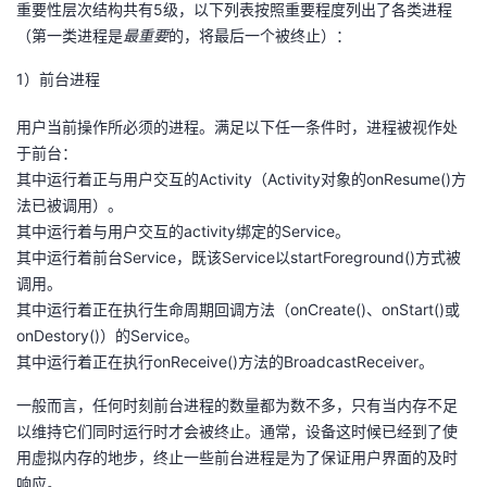
重要性层次结构共有5级，以下列表按照重要程度列出了各类进程
（第一类进程是
最重要
的，将最后一个被终止）：
1）前台进程
用户当前操作所必须的进程。满足以下任一条件时，进程被视作处
于前台：
其中运行着正与用户交互的Activity（Activity对象的onResume()方
法已被调用）。
其中运行着与用户交互的activity绑定的Service。
其中运行着前台Service，既该Service以startForeground()方式被
调用。
其中运行着正在执行生命周期回调方法（onCreate()、onStart()或
onDestory()）的Service。
其中运行着正在执行onReceive()方法的BroadcastReceiver。
一般而言，任何时刻前台进程的数量都为数不多，只有当内存不足
以维持它们同时运行时才会被终止。通常，设备这时候已经到了使
用虚拟内存的地步，终止一些前台进程是为了保证用户界面的及时
响应。