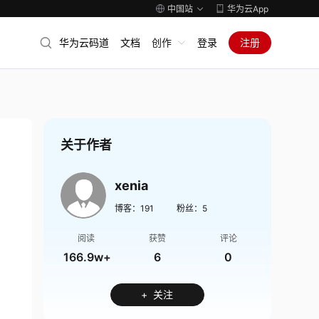
中国站
华为云App
华为云码道
文档
创作
登录
注册
关于作者
xenia
博客：
191
粉丝：
5
阅读
获赞
评论
166.9w+
6
0
+ 关注