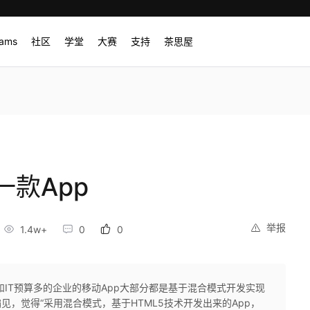
rams
社区
学堂
大赛
支持
茶思屋
款App
举报
1.4w+
0
0
和IT预算多的企业的移动App大部分都是基于混合模式开发实现
见，觉得“采用混合模式，基于HTML5技术开发出来的App，