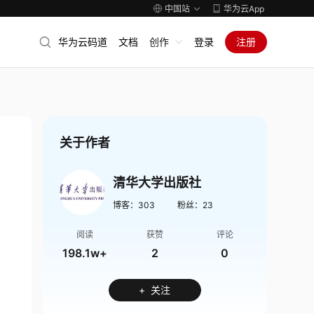
中国站
华为云App
华为云码道
文档
创作
登录
注册
关于作者
清华大学出版社
博客：
303
粉丝：
23
阅读
获赞
评论
198.1w+
2
0
+ 关注