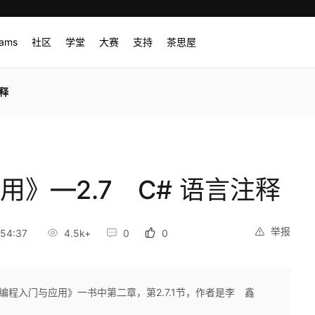
rams
社区
学堂
大赛
支持
茶思屋
注释
用》—2.7 C# 语言注释
举报
54:37
4.5k+
0
0
编程入门与应用》一书中第二章，第2.7.1节，作者是李 鑫