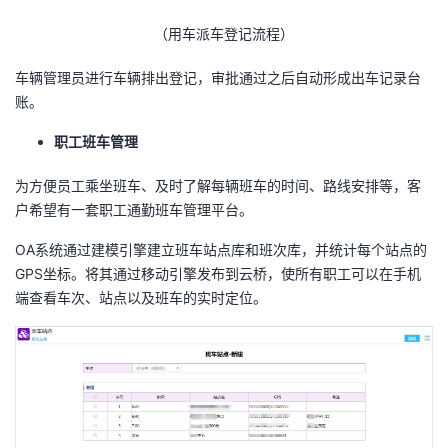
我
注
的
开
（用车派车登记流程）
的
Programs
发
车辆管理员进行车辆排出登记，审批通过之后自动形成出车记录台
账。
支
者
职工班车管理
持
学
为方便员工乘坐班车、及时了解每辆班车的时间、路线安排等，客
户希望有一套职工通勤班车管理平台。
我
堂
OA系统通过建模引擎建立班车站点库和班次库，并统计每个站点的
的
我
我
GPS坐标。将其通过移动引擎发布到云桥，使所有职工可以在手机
端查看车次、站点以及班车的实时定位。
技
的
的
我
术
云
课
的
我
支
声
程
认
的
我