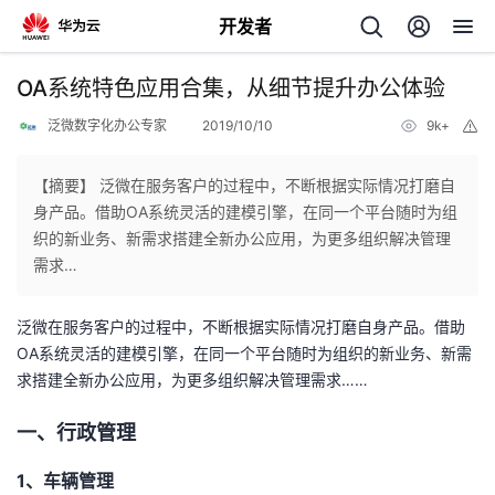
开发者
返
OA系统特色应用合集，从细节提升办公体验
回
泛微数字化办公专家
2019/10/10
9k+
举
报
【摘要】 泛微在服务客户的过程中，不断根据实际情况打磨自
身产品。借助OA系统灵活的建模引擎，在同一个平台随时为组
织的新业务、新需求搭建全新办公应用，为更多组织解决管理
个
需求…
我
人
泛微在服务客户的过程中，不断根据实际情况打磨自身产品。借助
OA系统灵活的建模引擎，在同一个平台随时为组织的新业务、新需
的
主
求搭建全新办公应用，为更多组织解决管理需求……
开
页
一、行政管理
发
1、车辆管理