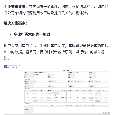
企业需求背景：
在实现统一的管理、调度、维护的基础上，如何提
者
升公司车辆的资源利用效率以及提升员工的出勤体验。
我
解决方案亮点：
的
我
多出行需求的统一规划
用户提交用车申请后，生成用车申请库；车辆管理员根据车辆申请
博
的
我
库中的数据，遵循同一目的地或者就近原则，进行统一的派车规
划。
客
论
的
我
坛
圈
的
我
子
直
的
我
我
播
活
的
我
动
关
的