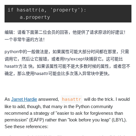
if hasattr(a, 'property'):

者
    a.property
我
编辑：请看下面第二位会员的回答，他提供了请求原谅的好建议！
一个非常牛逼的方法！
的
我
python中的一般做法是，如果属性可能大部分时间都在那里，只需
博
的
我
调用它，然后让它报错，或者用try/except块捕获它。这可能比
hasattr方法 快。如果该属性可能不是大多数时候的属性，或者您不
客
论
的
我
确定，那么使用hasattr可能会比多次落入异常块中更快。
坛
圈
的
我
子
直
的
我
As
Jarret Hardie
answered,
hasattr
will do the trick. I would
like to add, though, that many in the Python community
我
播
活
的
recommend a strategy of "easier to ask for forgiveness than
permission" (EAFP) rather than "look before you leap" (LBYL).
See these references:
我
动
关
的