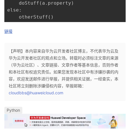
持
建
    doStuff(a.property)

证
实
的
else:

议
    otherStuff()
验
收
链接
藏
【声明】本内容来自华为云开发者社区博主，不代表华为云及
华为云开发者社区的观点和立场。转载时必须标注文章的来源
（华为云社区）、文章链接、文章作者等基本信息，否则作者
和本社区有权追究责任。如果您发现本社区中有涉嫌抄袭的内
容，欢迎发送邮件进行举报，并提供相关证据，一经查实，本
社区将立刻删除涉嫌侵权内容，举报邮箱：
cloudbbs@huaweicloud.com
Python