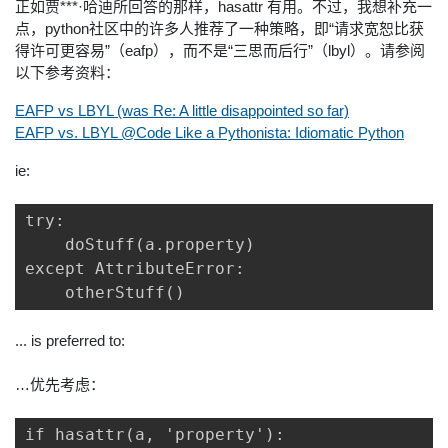
正如贾***·哈迪所回答的那样，hasattr 有用。不过，我想补充一
我
注
的
开
点，python社区中的许多人推荐了一种策略，即“请求宽恕比获
得许可更容易”（eafp），而不是“三思而后行”（lbyl）。请参阅
的
Programs
发
以下参考资料：
EAFP vs LBYL (was Re: A little disappointed so far)
支
者
EAFP vs. LBYL @Code Like a Pythonista: Idiomatic Python
持
学
ie:
我
堂
try:

    doStuff(a.property)

的
我
except AttributeError:

我
    otherStuff()
技
的
的
我
... is preferred to:
术
云
课
的
我
…优先考虑：
支
声
程
认
的
我
if hasattr(a, 'property'):
