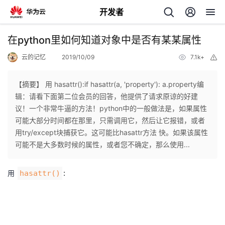
开发者
返
在python里如何知道对象中是否有某某属性
回
云的记忆
2019/10/09
7.1k+
举
报
【摘要】 用 hasattr():if hasattr(a, 'property'): a.property编
辑：请看下面第二位会员的回答，他提供了请求原谅的好建
议！一个非常牛逼的方法！python中的一般做法是，如果属性
个
可能大部分时间都在那里，只需调用它，然后让它报错，或者
用try/except块捕获它。这可能比hasattr方法 快。如果该属性
我
人
可能不是大多数时候的属性，或者您不确定，那么使用...
的
主
用
hasattr()
:
开
页
发