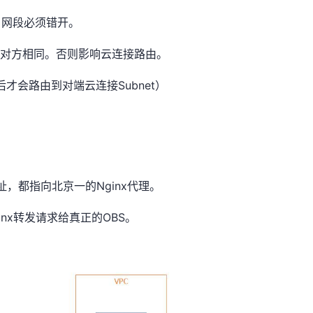
，网段必须错开。
和对方相同。否则影响云连接路由。
Subnet
后才会路由到对端云连接
）
Nginx
址，都指向北京一的
代理。
inx
OBS
转发请求给真正的
。