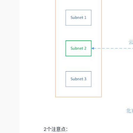
2
个注意点：