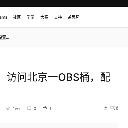
rams
社区
学堂
大赛
支持
茶思屋
指南
，访问北京一OBS桶，配
举报
1w+
0
1