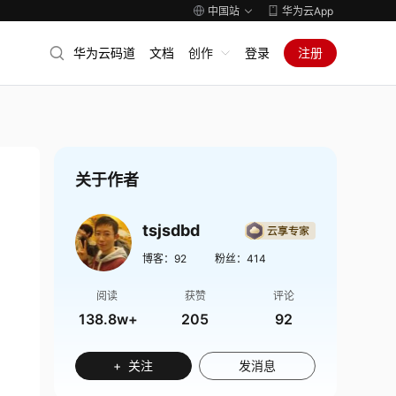
中国站
华为云App
华为云码道
文档
创作
登录
注册
关于作者
tsjsdbd
博客：
92
粉丝：
414
阅读
获赞
评论
138.8w+
205
92
+ 关注
发消息