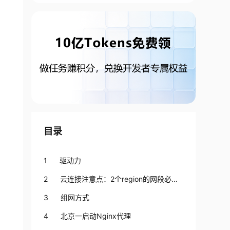
目录
1 驱动力
2 云连接注意点：2个region的网段必须
错开
3 组网方式
4 北京一启动Nginx代理