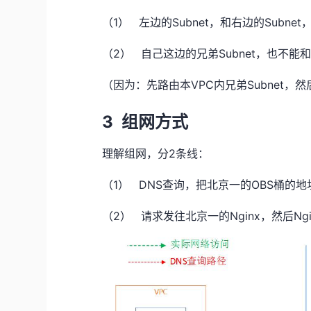
（1）
Subnet
Subnet
左边的
，和右边的
（2）
Subnet
自己这边的兄弟
，也不能
VPC
Subnet
（因为：先路由本
内兄弟
，然
3
组网方式
2
理解组网，分
条线：
（1）
DNS
OBS
查询，把北京一的
桶的地
（2）
Nginx
Ng
请求发往北京一的
，然后