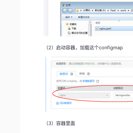
2
configmap
（
）启动容器，加载这个
3
（
）容器里面