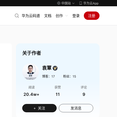
中国站
华为云App
华为云码道
文档
创作
登录
注册
关于作者
袁覃
博客：
17
粉丝：
15
阅读
获赞
评论
20.4w+
11
9
+ 关注
发消息