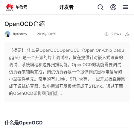
开发者
返
OpenOCD介绍
回
flyfishzy
2019/09/29
2.6w+
举
报
【摘要】 什么是OpenOCDOpenOCD（Open On-Chip Debu
gger）是一个开源的片上调试器，旨在提供针对嵌入式设备的
调试、系统编程和边界扫描功能。OpenOCD的功能需要调试
个
仿真器来辅助完成，调试仿真器是一个提供调试目标电信号的
小型硬件单元。常用的有JLink、STLink等，一些开发板直接集
我
人
成了调试仿真器，如小熊派开发板就集成了STLink。通过下面
的OpenOCD架构图我们能...
的
主
开
页
什么是OpenOCD
发