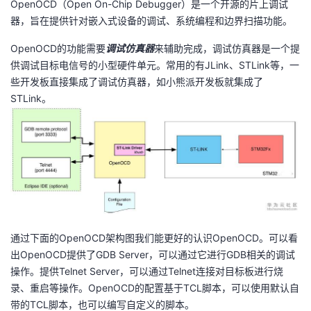
OpenOCD（Open On-Chip Debugger）是一个开源的片上调试
器，旨在提供针对嵌入式设备的调试、系统编程和边界扫描功能。
者
OpenOCD的功能需要
调试仿真器
来辅助完成，调试仿真器是一个提
我
供调试目标电信号的小型硬件单元。常用的有JLink、STLink等，一
些开发板直接集成了调试仿真器，如小熊派开发板就集成了
的
我
STLink。
博
的
我
客
论
的
我
坛
圈
的
我
子
直
的
我
通过下面的OpenOCD架构图我们能更好的认识OpenOCD。可以看
出OpenOCD提供了GDB Server，可以通过它进行GDB相关的调试
我
播
活
的
操作。提供Telnet Server，可以通过Telnet连接对目标板进行烧
录、重启等操作。OpenOCD的配置基于TCL脚本，可以使用默认自
我
动
关
的
带的TCL脚本，也可以编写自定义的脚本。