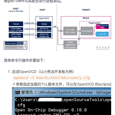
用gdb client与其配合进行远程调试。
持
建
证
实
的
议
验
收
藏
具体命令行操作步骤如下：
启动OpenOCD（以小熊派开发板为例）
openocd –f board\stm32l4discovery.cfg
-f 参数指定加载的TCL脚本文件，可以在OpenOCD 的scr