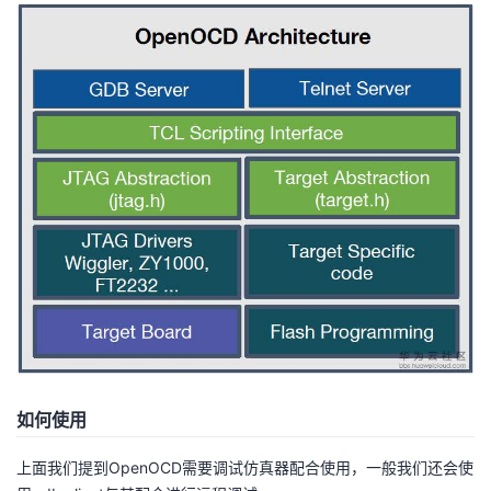
我
注
的
开
的
Programs
发
支
者
持
学
我
堂
的
我
我
技
的
的
我
术
云
课
的
我
如何使用
支
声
程
认
的
我
上面我们提到OpenOCD需要调试仿真器配合使用，一般我们还会使