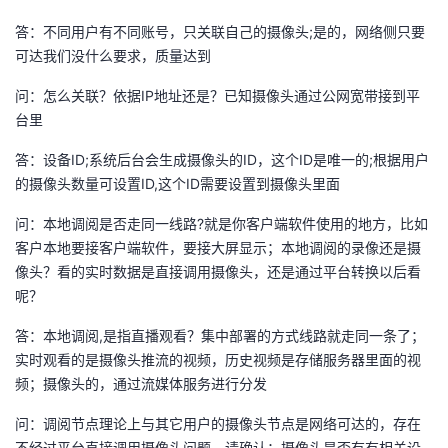
的
答：不同用户有不同账号，只关联自己的摄像头;是的，网络侧只要
Programs
发
者
可达我们没什么要求，质量达到
支
者
我
问：怎么关联？依据IP地址还是？已知摄像头通过公网宽带接到平
台里
持
学
的
我
答：设备ID;系统后台会生成摄像头的ID，这个ID是唯一的;根据用户
我
堂
博
的
我
的摄像头数量可设置ID,这个ID需要设置到摄像头里面
问：本地调阅是否走同一线路?就是你客户端软件使用的地方，比如
的
我
客
论
的
我
我
客户本地要接客户端软件，要接大屏显示；本地调阅的录像还是摄
像头？看的实时数据是直接调用摄像头，还是通过平台转换以后看
技
的
坛
圈
的
我
的
我
呢？
术
云
子
直
的
我
课
的
我
答：本地调阅,是指直播观看？集中部署的方式线路就走同一条了；
实时观看的是摄像头推流的视频，历史视频是存储服务器里面的视
支
声
播
活
的
程
认
的
我
频；摄像头的，通过流媒体服务进行分发
持
建
动
关
证
实
的
问：调阅节点理论上与其它用户的摄像头节点是网络可达的，存在
不经过平台直接调用摄像头问题，请确认：摄像头是否有有相关设