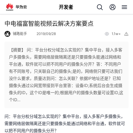
开发者
返
中电福富智能视频云解决方案要点
回
铺路能手
2019/09/28
1.1w+
举
报
【摘要】 问：平台分权分域怎么实现的？集中平台，接入多客
户多摄像头，需要网络层做隔离还是只要摄像头能通过网络和
平台通，软件就可以把不同用户的摄像头分开？答：不同用户
个
有不同账号，只关联自己的摄像头;是的，网络侧只要可达我们
没什么要求，质量达到问：怎么关联？依据IP地址还是？已知
我
人
摄像头通过公网宽带接到平台里答：设备ID;系统后台会生成摄
像头的ID，这个ID是唯一的;根据用户的摄像头数量可设置ID,这
我
的
主
个ID...
我
的
开
页
问：平台分权分域怎么实现的？集中平台，接入多客户多摄像头，
需要网络层做隔离还是只要摄像头能通过网络和平台通，软件就可
我
的
开
发
以把不同用户的摄像头分开？