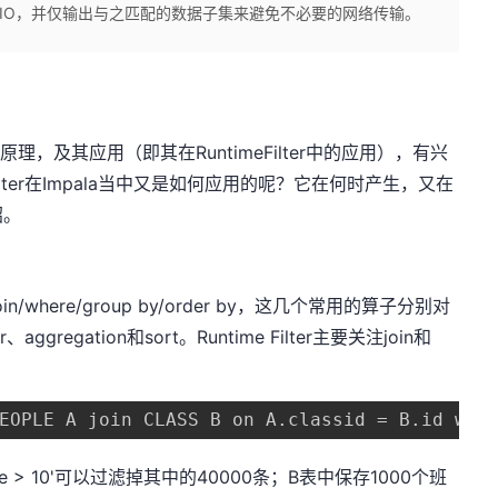
要的IO，并仅输出与之匹配的数据子集来避免不必要的网络传输。
的实现原理，及其应用（即其在RuntimeFilter中的应用），有兴
Filter在Impala当中又是如何应用的呢？它在何时产生，又在
绍。
n/where/group by/order by，这几个常用的算子分别对
、aggregation和sort。Runtime Filter主要关注join和
EOPLE A join CLASS B on A.classid = B.id whe
e > 10'可以过滤掉其中的40000条；B表中保存1000个班