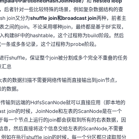
Impala中PartitionedHashJoinNode）
和
nested loop
，后者针对一些比较特殊的场景，例如复杂数据结构的查
 join又分为
shuffle join和broadcast join
两种，前者主
之间的join。不论采用哪种join，最终都是基于BF实现，
建BF中的hashtable，这个过程称为build阶段。然后
一条或多条记录，这个过程称为probe阶段。
分别进行shuffle，保证整个join被分割成多个完全不重叠的任务
点汇总
广播，大表的数据扫描不需要网络传输而直接输出到join节点，
表的数据。
传输到远端的HdfsScanNode就可以直接应用（即本地的
ast join的时候，JoinNode和左表的ScanNode是在一个
由于每一个节点上运行的join都会获取到所有的右表数据，因
F信息，然后直接将这个信息交给左表的ScanNode,不需要
例如在执行shuffle join的时候，每一个分区都只读取部分