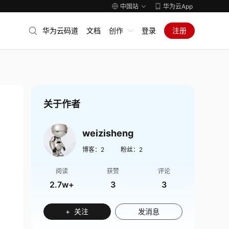
中国站
华为云App
华为云码道
文档
创作
登录
注册
关于作者
weizisheng
博客：
2
粉丝：
2
阅读
获赞
评论
2.7w+
3
3
+ 关注
发消息