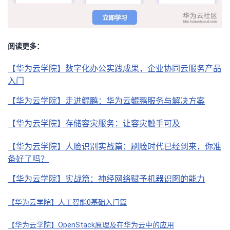
持
建
证
实
的
议
验
收
阅读更多：
藏
【华为云学院】数字化办公实践成果，企业协同云服务产品
入门
【华为云学院】走进鲲鹏：华为云鲲鹏服务与解决方案
【华为云学院】存储容灾服务：让容灾触手可及
【华为云学院】人脸识别实战篇：刷脸时代已经到来，你准
备好了吗？
【华为云学院】实战篇：神经网络赋予机器识图的能力
【华为云学院】人工智能
0基础入门篇
【华为云学院】
OpenStack原理及在华为云中的应用