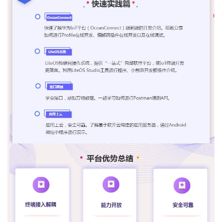
我
注
的
开
的
Programs
发
支
者
持
学
我
堂
的
我
我
技
的
的
我
术
云
课
的
我
支
声
程
认
的
我