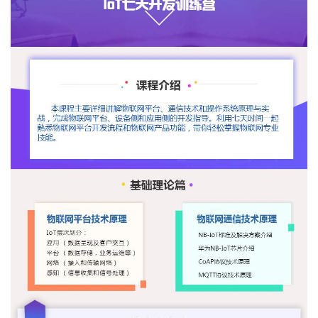
者
我
的
我
博
的
我
客
论
的
我
坛
圈
的
我
子
直
的
我
我
播
活
的
我
动
关
的