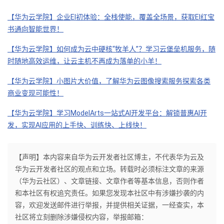
【华为云学院】企业
EI初体验：全栈使能，覆盖全场景，获取EI红宝
书通向智能世界！
【华为云学院】如何成为云中硬核“牧羊人”？学习云堡垒机服务，随
时随地高效运维，让云主机不再成为落单的小羊！
【华为云学院】小图片大价值，了解华为云图像搜索服务探索各类
商业变现可能性！
【华为云学院】学习
ModelArts一站式AI开发平台：解锁普惠AI开
发，实现AI应用的上手快、训练快、上线快！
【声明】本内容来自华为云开发者社区博主，不代表华为云及
华为云开发者社区的观点和立场。转载时必须标注文章的来源
（华为云社区）、文章链接、文章作者等基本信息，否则作者
和本社区有权追究责任。如果您发现本社区中有涉嫌抄袭的内
容，欢迎发送邮件进行举报，并提供相关证据，一经查实，本
社区将立刻删除涉嫌侵权内容，举报邮箱：