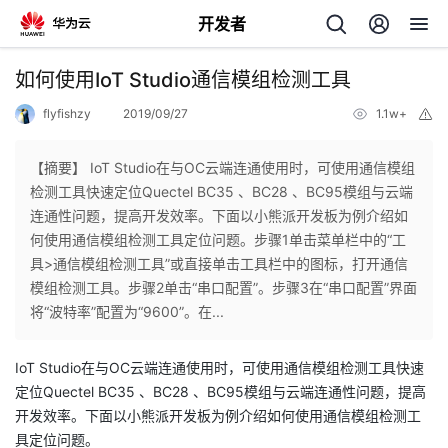
开发者
返
如何使用IoT Studio通信模组检测工具
回
flyfishzy
2019/09/27
1.1w+
举
报
【摘要】 IoT Studio在与OC云端连通使用时，可使用通信模组
检测工具快速定位Quectel BC35 、BC28 、BC95模组与云端
连通性问题，提高开发效率。下面以小熊派开发板为例介绍如
个
何使用通信模组检测工具定位问题。步骤1单击菜单栏中的“工
具>通信模组检测工具”或直接单击工具栏中的图标，打开通信
我
人
模组检测工具。步骤2单击“串口配置”。步骤3在“串口配置”界面
将“波特率”配置为“9600”。在...
我
的
主
IoT Studio在与OC云端连通使用时，可使用通信模组检测工具快速
我
的
开
页
定位Quectel BC35 、BC28 、BC95模组与云端连通性问题，提高
开发效率。下面以小熊派开发板为例介绍如何使用通信模组检测工
我
的
开
发
具定位问题。