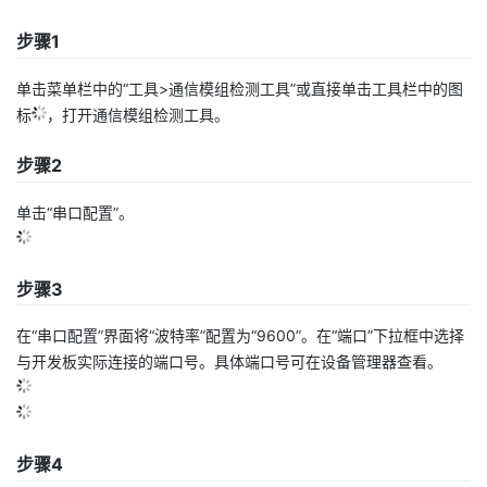
的
Programs
发
者
步骤1
支
单击菜单栏中的“工具>通信模组检测工具”或直接单击工具栏中的图
者
我
标
，打开通信模组检测工具。
持
学
的
我
步骤2
我
堂
博
的
我
单击“串口配置”。
的
我
客
论
的
我
我
步骤3
技
的
坛
圈
的
我
的
我
在“串口配置”界面将“波特率”配置为“9600”。在“端口”下拉框中选择
术
云
子
直
的
我
课
的
我
与开发板实际连接的端口号。具体端口号可在设备管理器查看。
支
声
播
活
的
程
认
的
我
持
建
动
关
证
实
的
步骤4