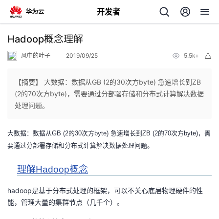
开发者
返
Hadoop概念理解
回
风中的叶子
2019/09/25
5.5k+
举
报
【摘要】 大数据：数据从GB (2的30次方byte) 急速增长到ZB
(2的70次方byte)，需要通过分部署存储和分布式计算解决数据
处理问题。​
个
大数据：数据从GB (2的30次方byte) 急速增长到ZB (2的70次方byte)，需
我
人
要通过分部署存储和分布式计算解决数据处理问题。
我
的
主
理解Hadoop概念
我
的
开
页
hadoop是基于分布式处理的框架，可以不关心底层物理硬件的性
能，管理大量的集群节点（几千个）。
我
的
开
发