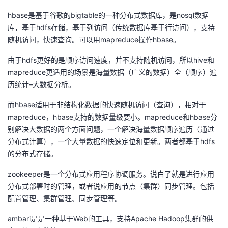
议
注
验
收
hbase是基于谷歌的bigtable的一种分布式数据库，是nosql数据
库，基于hdfs存储，基于列访问（传统数据库基于行访问），支持
藏
随机访问，快速查询。可以用mapreduce操作hbase。
由于hdfs更好的是顺序访问速度，并不支持随机访问，所以hive和
mapreduce更适用的场景是海量数据（广义的数据）全（顺序）遍
历统计–大数据分析。
而hbase适用于非结构化数据的快速随机访问（查询），相对于
mapreduce，hbase支持的数据量级要小。mapreduce和hbase分
别解决大数据的两个方面问题，一个解决海量数据顺序遍历（通过
分布式计算），一个大量数据的快速定位和更新。两者都基于hdfs
的分布式存储。
zookeeper是一个分布式应用程序协调服务。说白了就是进行应用
分布式部署时的管理，或者说应用的节点（集群）同步管理。包括
配置管理、集群管理、同步管理等。
ambari是是一种基于Web的工具，支持Apache Hadoop集群的供