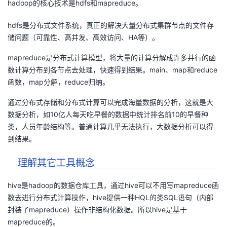
hadoop的核心技术是hdfs和mapreduce。
的
Programs
发
者
hdfs是分布式文件系统，真正的解决大量分布式集群节点的文件存
储问题（可靠性、高并发、高效访问、HA等）。
支
者
我
mapreduce是分布式计算模型，将大量的计算分解成许多并行的函
持
学
的
我
数计算分布到各节点去处理，快速得到结果。main、map和reduce
函数，map分解，reduce归纳。
我
堂
博
的
我
通过分布式存储和分布式计算可以完成海量数据的分析，这就是大
数据分析，如10亿人每天吃早餐的数据中统计排名前10的早餐种
的
我
客
论
的
我
我
类，人员年龄结构等。普通计算几乎无法执行，大数据分析可以得
到结果。
技
的
坛
圈
的
我
的
我
理解其它工具概念
术
云
子
直
的
我
课
的
我
hive是hadoop的数据仓库工具，通过hive可以不用写mapreduce函
支
声
播
活
的
程
认
的
我
数去进行分布式计算操作，hive提供一种HQL的类SQL语句（内部
封装了mapreduce）操作非结构化数据。所以hive是基于
持
建
动
关
证
实
的
mapreduce的。