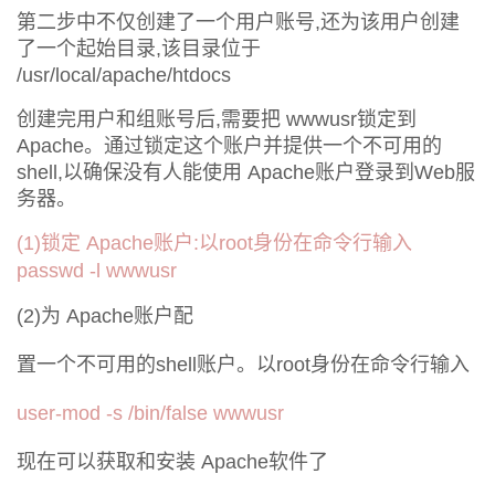
持
建
证
实
的
第二步中不仅创建了一个用户账号
还为该用户创建
,
了一个起始目录
该目录位于
,
议
验
收
/usr/local/apache/htdocs
创建完用户和组账号后
需要把
锁定到
,
wwwusr
藏
。通过锁定这个账户并提供一个不可用的
Apache
以确保没有人能使用
账户登录到
服
shell,
Apache
Web
务器。
锁定
账户
以
身份在命令行输入
(1)
Apache
:
root
passwd -l wwwusr
为
账户配
(2)
Apache
置一个不可用的
账户。以
身份在命令行输入
shell
root
user-mod -s /bin/false wwwusr
现在可以获取和安装
软件了
Apache