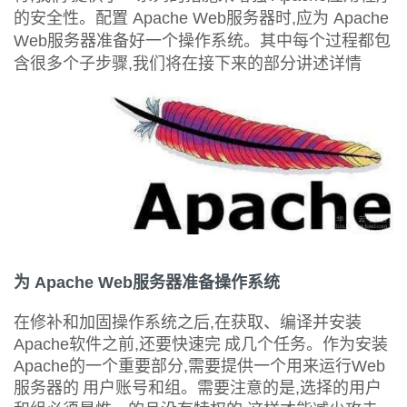
的安全性。配置
服务器时
应为
Apache Web
,
Apache
者
服务器准备好一个操作系统。其中每个过程都包
Web
含很多个子步骤
我们将在接下来的部分讲述详情
,
我
的
我
博
的
我
客
论
的
我
坛
圈
的
我
为
服务器准备操作系统
Apache Web
子
直
的
我
在修补和加固操作系统之后
在获取、编译并安装
,
我
播
活
的
软件之前
还要快速完
成几个任务。作为安装
Apache
,
的一个重要部分
需要提供一个用来运行
Apache
,
Web
我
动
关
的
服务器的
用户账号和组。需要注意的是
选择的用户
,