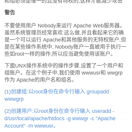
和组必须是惟一的且没有特权的
这样才能减少攻击
,
我
注
的
开
警告
的
Programs
发
不要使用用户
来运行
服务器。
Nobody
Apache Web
虽然系统管理员经常喜欢
这么做
并且看起来它的确
,
支
者
是一个可以运行
和其他服务的无特权账户
但
Apache
,
是在某些操作系统中
账户一直被用于执行一
, Nobody
持
学
些如
一样的操作
所以应当避免使用该账户。
root
,
我
堂
下面
操作系统中的操作步骤
设置了一个用户和
UNX
,
组账户。在这个例子中
我们使用
和
,
wwwusr
wwgrp
的
我
我
作为
的用户名和组名。
Apache
创建组
以
身份在命令行输入
(1)
:
root
groupadd
技
的
的
我
wwwgrp
术
云
课
的
我
创建用户
以
身份在命令行输入
(2)
:
root
useradd -
d/usr/local/apache/htdocs -g wwwgr -c "Apache
支
声
程
认
的
我
。
Account" -m wwwusr