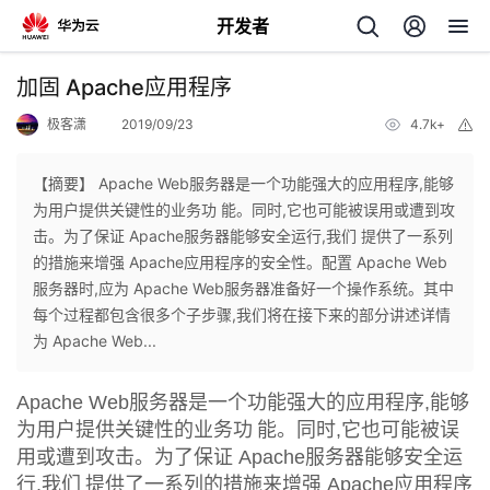
开发者
返
加固 Apache应用程序
回
极客潇
2019/09/23
4.7k+
举
报
【摘要】 Apache Web服务器是一个功能强大的应用程序,能够
为用户提供关键性的业务功 能。同时,它也可能被误用或遭到攻
击。为了保证 Apache服务器能够安全运行,我们 提供了一系列
个
的措施来增强 Apache应用程序的安全性。配置 Apache Web
服务器时,应为 Apache Web服务器准备好一个操作系统。其中
我
人
每个过程都包含很多个子步骤,我们将在接下来的部分讲述详情
为 Apache Web...
的
主
服务器是一个功能强大的应用程序
能够
Apache Web
,
开
页
为用户提供关键性的业务功
能。同时
它也可能被误
,
用或遭到攻击。为了保证
服务器能够安全运
Apache
发
行
我们
提供了一系列的措施来增强
应用程序
,
Apache