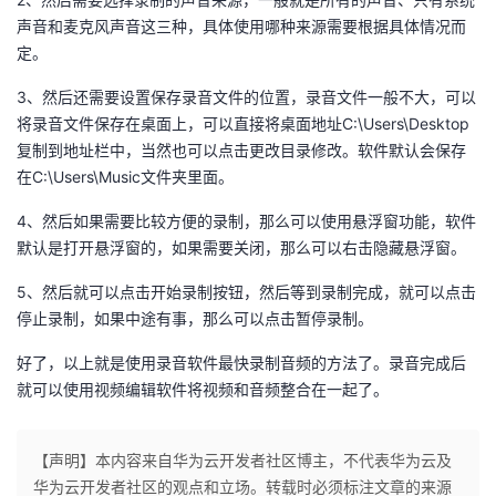
声音和麦克风声音这三种，具体使用哪种来源需要根据具体情况而
的
Programs
发
者
定。
支
者
我
3、然后还需要设置保存录音文件的位置，录音文件一般不大，可以
将录音文件保存在桌面上，可以直接将桌面地址C:\Users\Desktop
持
学
的
我
复制到地址栏中，当然也可以点击更改目录修改。软件默认会保存
在C:\Users\Music文件夹里面。
我
堂
博
的
我
4、然后如果需要比较方便的录制，那么可以使用悬浮窗功能，软件
默认是打开悬浮窗的，如果需要关闭，那么可以右击隐藏悬浮窗。
的
我
客
论
的
我
我
5、然后就可以点击开始录制按钮，然后等到录制完成，就可以点击
技
的
坛
圈
的
我
的
我
停止录制，如果中途有事，那么可以点击暂停录制。
术
云
子
直
的
我
课
的
我
好了，以上就是使用录音软件最快录制音频的方法了。录音完成后
就可以使用视频编辑软件将视频和音频整合在一起了。
支
声
播
活
的
程
认
的
我
【声明】本内容来自华为云开发者社区博主，不代表华为云及
持
建
动
关
证
实
的
华为云开发者社区的观点和立场。转载时必须标注文章的来源