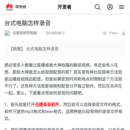
开发者
返
台式电脑怎样录音
回
迅捷视频转换器
2019/09/17
1.1w+
举
报
【摘要】 台式电脑怎样录音
想必很多人都看过直播或者大神拍摄的解说视频，肯定会有人在
个
想，那些大神是怎么给视频配音的呢？其实是有种比较简单方法就
是边播放视频边配音。但是如果受到时间和地点的限制这个方法就
我
人
不行了。还有种方法就是视频和配音分开独立制作，然后在合并在
一起。那么，下面重点将如何录音的问题吧。
我
的
主
1、首先就是打开
迅捷录音软件
，然后就可以选择录音文件的格式，
我
的
软件只提供mp3格式和wav格式，这两种是比较常用的录音文件格
开
页
式。
我
的
开
发
2、然后需要选择录制的声音来源，一般就是所有的声音、只有系统