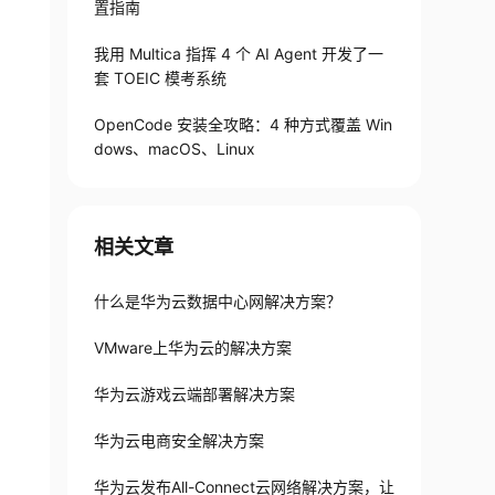
置指南
我用 Multica 指挥 4 个 AI Agent 开发了一
套 TOEIC 模考系统
OpenCode 安装全攻略：4 种方式覆盖 Win
dows、macOS、Linux
相关文章
什么是华为云数据中心网解决方案？
VMware上华为云的解决方案
华为云游戏云端部署解决方案
华为云电商安全解决方案
华为云发布All-Connect云网络解决方案，让