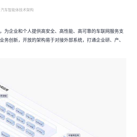
汽车智能体技术架构
，为企业和个人提供高安全、高性能、高可靠的车联网服务支
业务创新，开放的架构易于对接外部系统，打通企业研、产、