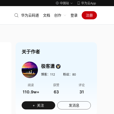
中国站
华为云App
华为云码道
文档
创作
登录
注册
关于作者
极客潇
博客：
112
粉丝：
80
阅读
获赞
评论
110.9w+
63
31
+ 关注
发消息