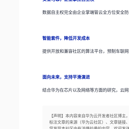
数据自主权完全由企业掌端管云全方位安全防
智能套件，降低开发成本
提供开放和兼容社区的算法平台，预制车联网
面向未来，支持平滑演进
结合华为在芯片以及网络等方面的研究，云网
【声明】本内容来自华为云开发者社区博主
标注文章的来源（华为云社区）、文章链接
您发现本社区中有涉嫌抄袭的内容，欢迎发