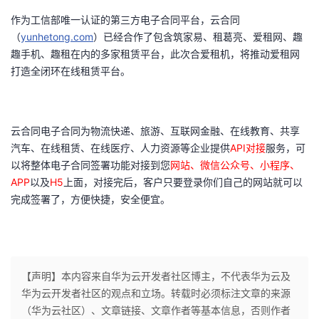
持
建
证
实
的
作为工信部唯一认证的第三方电子合同平台，云合同
（
yunhetong.com
）
已经合作了包含筑家易、租葛亮、爱租网、趣
议
验
收
趣手机、趣租在内的多家租赁平台，此次合爱租机，将推动爱租网
打造全闭环在线租赁平台。
藏
云合同电子合同
为物流快递、旅游、互联网金融、在线教育、共享
汽车、在线租赁、在线医疗、人力资源等企业提供
API对接
服务，可
以将整体电子合同签署功能对接到您
网站、微信公众号、小程序、
APP
以及
H5
上面，对接完后，客户只要登录你们自己的网站就可以
完成签署了，方便快捷，安全便宜。
【声明】本内容来自华为云开发者社区博主，不代表华为云及
华为云开发者社区的观点和立场。转载时必须标注文章的来源
（华为云社区）、文章链接、文章作者等基本信息，否则作者