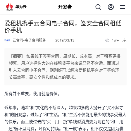
开发者
返
爱租机携手云合同电子合同，签安全合同租低
回
价手机
云合同-电子合同服务
2019/03/13
1w+
举
报
【摘要】 如果线下签署合同，周期长、成本高，对于租客更换
频繁、用户选择性大的在线租赁平台来说显然不合适。而通过
个
引入云合同电子合同，则刚好可以解决爱租机平台对于签约环
节高效率、高安全性和低成本的要求。
我
人
所有并不重要，使用创造价值。
的
主
近年来，随着“租”文化的不断深入，越来越多的人抛开了“买不起才
开
页
租”的旧观念，过起了“租”生活。“租”生活不仅能用最少的钱享受最大
的快乐，而且使过去的“买—用—扔”单线型消费变为现在的“租—用
发
—还”循环型消费，环保可持续。“租一族”表示，租不仅仅是因为囊