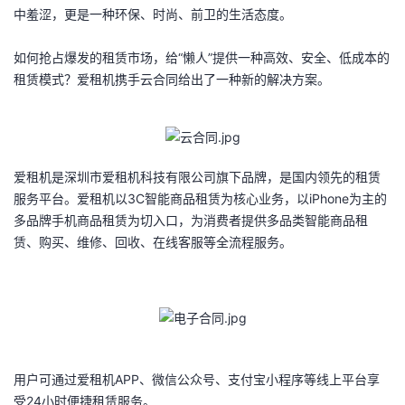
中羞涩，更是一种环保、时尚、前卫的生活态度。
者
如何抢占爆发的租赁市场，给“懒人”提供一种高效、安全、低成本的
我
租赁模式？爱租机携手云合同给出了一种新的解决方案。
的
我
博
的
我
爱租机是深圳市爱租机科技有限公司旗下品牌，是国内领先的租赁
服务平台。爱租机以3C智能商品租赁为核心业务，以iPhone为主的
客
论
的
我
多品牌手机商品租赁为切入口，为消费者提供多品类智能商品租
赁、购买、维修、回收、在线客服等全流程服务。
坛
圈
的
我
子
直
的
我
我
播
活
的
用户可通过爱租机APP、微信公众号、支付宝小程序等线上平台享
我
动
关
的
受24小时便捷租赁服务。