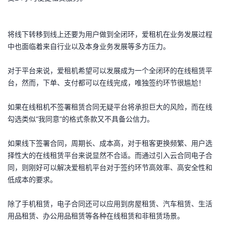
我
注
的
开
将线下转移到线上还要为用户做到全闭环，爱租机在业务发展过程
的
Programs
发
中也面临着来自行业以及本身业务发展等多方压力。
支
者
对于平台来说，爱租机希望可以发展成为一个全闭环的在线租赁平
台，然而，下单、支付都可以在线完成，唯独签约环节很尴尬！
持
学
如果在线租机不签署租赁合同无疑平台将承担巨大的风险，而在线
我
堂
勾选类似“我同意”的格式条款又不具备公信力。
的
我
我
如果线下签署合同，周期长、成本高，对于租客更换频繁、用户选
择性大的在线租赁平台来说显然不合适。而通过引入云合同电子合
技
的
的
我
同，则刚好可以解决爱租机平台对于签约环节高效率、高安全性和
低成本的要求。
术
云
课
的
我
除了手机租赁，电子合同还可以应用到房屋租赁、汽车租赁、生活
支
声
程
认
的
我
用品租赁、办公用品租赁等各种在线租赁和非租赁场景。