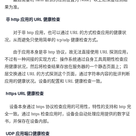
持
建
证
实
的
果为准。
议
验
收
非 http
应用的 URL
健康检查
藏
对于非 http 应用，也可以通过 URL 的方式检查应用的健康状
况，从而避免只使用简单的 tcp/udp 健康检查方式。
由于应用本身是非 http 协议，故无法直接使用 URL 探测应用，
不过有一种间接的实现方式：操作系统通过自身工具周期性检查应
用健康状况，然后将检查结果存放在服务器的一个静态页面上；四
层交换通过 URL 的方式探测这个页面，通过字符串内容的批评判断
应用的健康状况。设备的配置和 URL 健康检查一致。
https URL
健康检查
设备本身通过 https 协议检查应用的可用性，特性的支持和 http 完
全一致。通过 https 检查应用时，设备会自动处理应用提供的数字证
书，并保存在设备内部。
UDP
应用端口健康检查