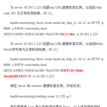
我
注
的
开
为 server 10.201.5.223 创建http URL健康检查实例，以返回 http
code 301 为正常检测结果，ID 12；
的
Programs
发
health-monitoring check create email-uk_http_s1 -id 12 -m HTTP -p
支
者
8080 -a PATH=/web/index.html
|MTD=G|PRX=N|NOCACHE=N|AUTH=B|
C1=301
| -d 10.201.5.223
持
学
为 server 10.201.5.223 创建http URL健康检查实例，以返回Hello
World字符串为正常检测结果，ID 12；
我
堂
health-monitoring check create email-uk_http_s1 -id 12 -m HTTP -p
的
我
我
8080 -a PATH=/web/index.html
|MTD=G|PRX=N|NOCACHE=N|AUTH=B|
MTCH=Hello
技
的
的
我
World
|
MEXIST=Y
| -d 10.201.5.223
术
云
绑定 server 和 monitor 健康检查实例，开始生效；
课
的
我
health-monitoring binding create 12 139 -g 1
支
声
程
认
的
我
最后需要将 farm 默认的检测设置为 None，以上述深度检测结