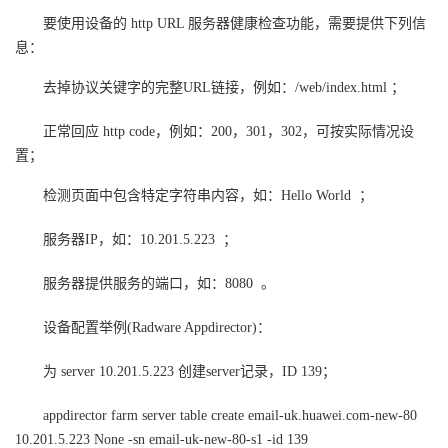
要使用设备的 http URL 服务器健康检查功能，需要提供下列信
者
息：
我
去掉协议关键字的完整URL链接，例如：/web/index.html ；
的
我
正常回应 http code，例如：200，301，302，可按实际情况设
置；
博
的
我
检测页面中包含特定字符串内容，如：Hello World ；
客
论
的
我
服务器IP，如：10.201.5.223 ；
坛
圈
的
我
服务器提供服务的端口，如：8080 。
子
直
的
我
设备配置举例(Radware Appdirector)：
我
播
活
的
为 server 10.201.5.223 创建server记录，ID 139；
appdirector farm server table create email-uk.huawei.com-new-80
我
动
关
的
10.201.5.223 None -sn email-uk-new-80-s1 -id 139