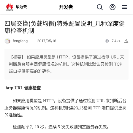
开发者
返
四层交换(负载均衡)特殊配置说明_几种深度健
回
康检查机制
fengfeng
2017/05/16
7.4k+
举
报
【摘要】 如果应用类型是 HTTP，设备提供了通过检测 URL 来
判断后台服务器健康情况的机制。这种机制比默认只检测 TCP
个
端口提供更高的准确性。
我
人
http URL
健康检查
的
主
如果应用类型是 HTTP，设备提供了通过检测 URL 来判断后台
服务器健康情况的机制。这种机制比默认只检测 TCP 端口提供更高
开
页
的准确性。
检测频率为 10 秒，连续 5 次失败则判定服务器失效。
发