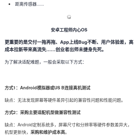
距离传感器......
议
注
验
收
藏
安卓工程师内心OS
更重要的是交付一拖再拖、App上线Bug不断、用户体验差，高
成本拉新带来高流失……创业者出师未捷身先死。
为了解决适配难题，一般会采取以下方式：
方式1：Android模拟器或US B连接真机测试
缺点：无法发现屏幕等硬件差异引起的兼容性问题和性能问题。
方式2：采购主要适配机型做兼容性测试
缺点：Android定制系统多，屏幕尺寸和分辨率等硬件参数差异大，
机型更新快，
采购和维护成本高
。