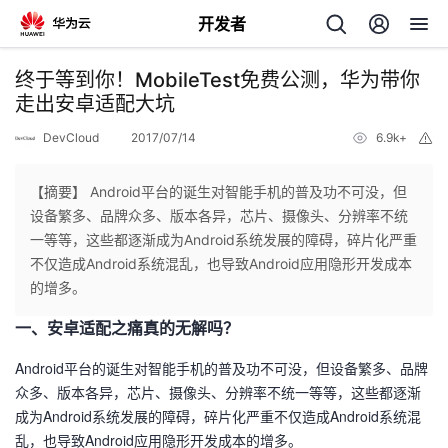
开发者
返
终于等到你！MobileTest免费公测，华为带你
回
走出安卓适配大坑
DevCloud
2017/07/14
6.9k+
举
报
【摘要】 Android平台的诞生对智能手机的普及功不可没，但
设备繁多、品牌众多、版本各异，芯片、摄像头、分辨率不统
个
一等等，这些都逐渐成为Android系统发展的障碍，碎片化严重
不仅造成Android系统混乱，也导致Android应用隐形开发成本
我
人
的增多。
一、安卓适配之痛真的无解吗？
我
的
主
Android平台的诞生对智能手机的普及功不可没，但设备繁多、品牌
我
的
开
页
众多、版本各异，芯片、摄像头、分辨率不统一等等，这些都逐渐
成为Android系统发展的障碍，碎片化严重不仅造成Android系统混
我
的
开
发
乱，也导致Android应用隐形开发成本的增多。