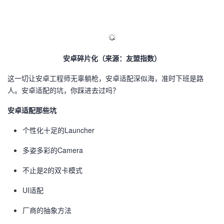
的
Programs
发
者
支
者
我
安卓碎片化（来源：友盟指数）
持
学
的
我
这一切让安卓工程师无辜躺枪，安卓适配深似海，准时下班是路
人。安卓适配的坑，你踩进去过吗？
我
堂
博
的
我
安卓适配那些坑
的
我
客
论
的
我
我
个性化十足的Launcher
技
的
坛
圈
的
我
的
我
多姿多彩的Camera
术
云
子
直
的
我
课
的
我
不止是2的双卡模式
支
声
播
活
的
程
认
的
我
UI适配
持
建
厂商的抽象方法
动
关
证
实
的