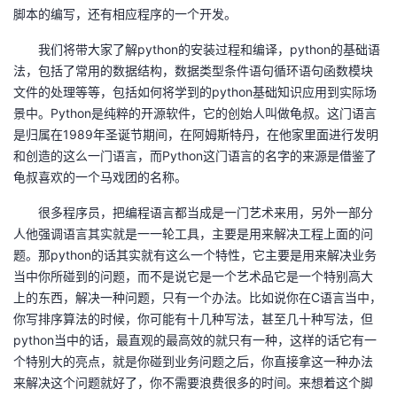
脚本的编写，还有相应程序的一个开发。
的
Programs
发
者
我们将带大家了解python的安装过程和编译，python的基础语
法，包括了常用的数据结构，数据类型条件语句循环语句函数模块
支
者
我
文件的处理等等，包括如何将学到的python基础知识应用到实际场
景中。Python是纯粹的开源软件，它的创始人叫做龟叔。这门语言
持
学
的
我
是归属在1989年圣诞节期间，在阿姆斯特丹，在他家里面进行发明
和创造的这么一门语言，而Python这门语言的名字的来源是借鉴了
我
堂
博
的
我
龟叔喜欢的一个马戏团的名称。
的
我
客
论
的
我
我
很多程序员，把编程语言都当成是一门艺术来用，另外一部分
人他强调语言其实就是一一轮工具，主要是用来解决工程上面的问
技
的
坛
圈
的
我
的
我
题。那python的话其实就有这么一个特性，它主要是用来解决业务
当中你所碰到的问题，而不是说它是一个艺术品它是一个特别高大
术
云
子
直
的
我
课
的
我
上的东西，解决一种问题，只有一个办法。比如说你在C语言当中，
你写排序算法的时候，你可能有十几种写法，甚至几十种写法，但
支
声
播
活
的
程
认
的
我
python当中的话，最直观的最高效的就只有一种，这样的话它有一
个特别大的亮点，就是你碰到业务问题之后，你直接拿这一种办法
持
建
动
关
证
实
的
来解决这个问题就好了，你不需要浪费很多的时间。来想着这个脚