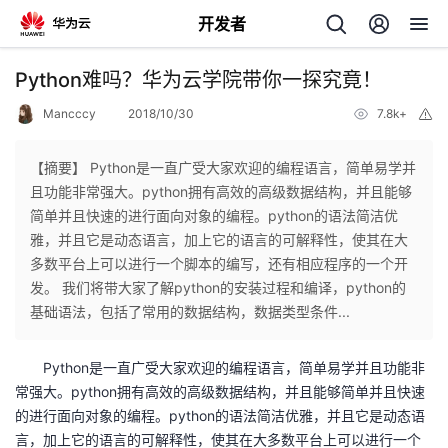
开发者
返
Python难吗？华为云学院带你一探究竟！
回
Mancccy
2018/10/30
7.8k+
举
报
【摘要】 Python是一直广受大家欢迎的编程语言，简单易学并
且功能非常强大。python拥有高效的高级数据结构，并且能够
简单并且快速的进行面向对象的编程。python的语法简洁优
个
雅，并且它是动态语言，加上它的语言的可解释性，使其在大
多数平台上可以进行一个脚本的编写，还有相应程序的一个开
我
人
发。 我们将带大家了解python的安装过程和编译，python的
基础语法，包括了常用的数据结构，数据类型条件...
我
的
主
Python
是一直广受大家欢迎的编程语言，简单易学并且功能非
我
的
开
页
常强大。python拥有高效的高级数据结构，并且能够简单并且快速
的进行面向对象的编程。python的语法简洁优雅，并且它是动态语
我
的
开
发
言，加上它的语言的可解释性，使其在大多数平台上可以进行一个