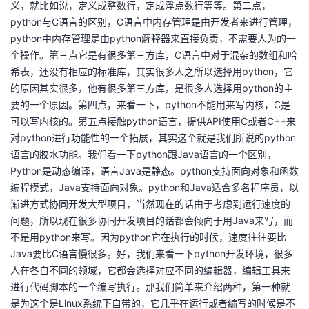
义，就比如说，定义成整数行，定成浮点数行等等。第二点，
python与C语言的区别，C语言中内存管理是由开发者来进行管理，
python中内存管理是由python解释器来直接负责，不需要人为的一
个操作。第三点它是有很多第三方库，C语言中对于混杂的数组和哈
希表，还没有相应的标准库，其实很多人之所以选择用python，它
的原因其实很多，他有很多第三方库，是很多人选择用python的主
要的一个原因。第四点，来看一下，python不能用来写内核，C是
可以写内核的。第五点接触python语言，提供API使用C或者C++来
对python进行功能性的一个拓展，其实这个就是我们所说的python
语言的胶水功能。我们看一下python跟Java语言的一个区别，
Python是动态编译，语言Java是静态。python支持面向对象和函数
编程模式，Java支持面向对象。python和Java适合多名程序员，以
渐进方式协同开发大型项目，当然现在的话由于考虑到运行速度的
问题，所以现在很多协同开发项目的话都会倾向于用Java来写，而
不是用python来写。因为python它在执行的时候，速度往往要比
Java要比C语言慢很多。好，我们来看一下python开发环境，很多
人在各自不同的领域，它都会选择对应不同的编辑器，编辑工具来
进行代码脚本的一个编写执行。那我们简单来介绍两种，第一种就
是为这个是Linux系统下自带的，它几乎在运行或者编写的时候是不