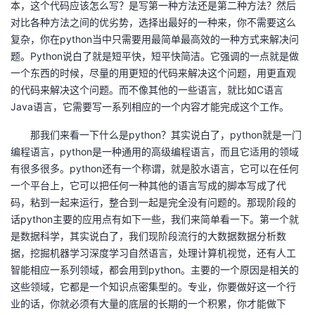
本，这个代码应该怎么写？是写第一种方法还是第二种方法？然后
议
注
验
收
对比各种方法之间的优劣势，选择出最好的一种来，你不需要这么
复杂，你在python当中只需要用最简单最高效的一种方式来解决问
藏
题。Python说白了就是短平快，短平快简洁。它强调的一点就是做
一个东西的时候，尽量的用更短的代码来解决这个问题，用更直观
的代码来解决这个问题。而不像其他的一些语言，就比如C语言
Java语言，它需要写一系列相应的一个内容才能完成这个工作。
那我们来看一下什么是python？其实说白了，python就是一门
编程语言，python是一种通用的高级编程语言，而且它适用的领域
有很多很多。python还有一个称谓，就是胶水语言，它可以在任何
一个平台上，它可以把任何一种其他的语言写成的脚本写成了代
码，粘到一起来运行，整合到一起是完全没有问题的。那现阶段的
话python主要的应用点有如下一些，我们来简单看一下。第一个就
是数据科学，其实说白了，我们现阶段流行的大数据数据分析数
据，挖掘机器学习深度学习自然语言，处理计算机视觉，还有人工
智能相应一系列领域，都会用到python。主要的一个原因是相关的
这些领域，它都是一个知识点密集型的。专业，你要做好这一个行
业的话，你就必须有大量的底层的长期的一个积累，你才能做下