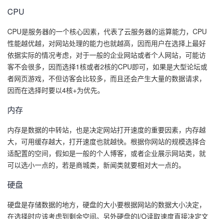
CPU
的
Programs
发
者
CPU是服务器的一个核心因素，代表了云服务器的运算能力，CPU
支
者
我
性能越优越，对网站处理的能力也就越高，因而用户在选择上最好
依据实际的情况考虑，对于一般的企业网站或者个人网站，可能访
持
学
的
我
客不会很多，因而选择1核或者2核的CPU即可，如果是大型论坛或
者网页游戏，不但访客会比较多，而且还会产生大量的数据请求，
我
堂
博
的
我
因而在选择时要以4核+为优先。
内存
的
我
客
论
的
我
我
内存是数据的中转站，也是决定网站打开速度的重要因素，内存越
技
的
坛
圈
的
我
的
我
大，可用缓存越大，打开速度也就越快。根据你网站的规模选择合
适配置的空间，假如是一般的个人博客，或者企业展示网站类，就
术
云
子
直
的
我
课
的
我
可以选小一点的，若是商城类，新闻类就要相对大一点的。
支
声
播
活
的
程
认
的
我
硬盘
硬盘是存储数据的地方，硬盘的大小要根据网站的数据大小决定，
持
建
动
关
证
实
的
在选择时应该考虑到剩余空间。另外硬盘的I/O读取速度直接决定文