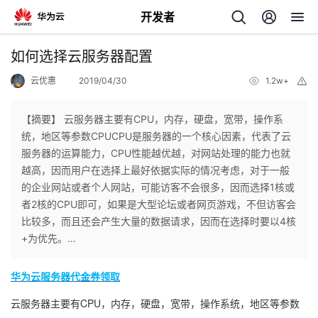
开发者
返
如何选择云服务器配置
回
云优惠
2019/04/30
1.2w+
举
报
【摘要】 云服务器主要有CPU，内存，硬盘，宽带，操作系
统，地区等参数CPUCPU是服务器的一个核心因素，代表了云
服务器的运算能力，CPU性能越优越，对网站处理的能力也就
个
越高，因而用户在选择上最好依据实际的情况考虑，对于一般
的企业网站或者个人网站，可能访客不会很多，因而选择1核或
我
人
者2核的CPU即可，如果是大型论坛或者网页游戏，不但访客会
比较多，而且还会产生大量的数据请求，因而在选择时要以4核
我
的
主
+为优先。...
我
的
开
页
华为云服务器代金券领取
云服务器主要有CPU，内存，硬盘，宽带，操作系统，地区等参数
我
的
开
发